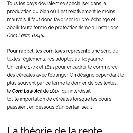
Tous les pays devraient se spécialiser dans la
production du bien où il est relativement le moins
mauvais. Il faut donc favoriser le libre-échange et
abolir toute forme de protectionnisme à l’instar des
Corn Laws (1846).
Pour rappel, les corn laws représente une
s
érie de
textes réglementaires
adoptés au
Royaume-
Uni
entre
1773
et
1815
pour encadrer le commerce
des
céréales
avec l’étranger. On désigne cependant le
plus souvent par ce terme le dernier de ces textes,
le
Corn Law Act
de
1815
, qui
interdisait
toute
importation
de céréales
lorsque les cours
passaient en dessous d’un certain seuil.
La théorie de la rente