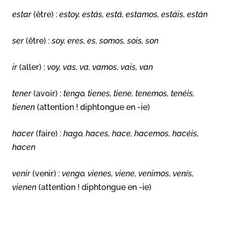
estar
(être) :
estoy, estás, está, estamos, estáis, están
ser
(être) :
soy, eres, es, somos, sois, son
ir
(aller) :
voy, vas, va, vamos, vais, van
tener
(avoir) :
tengo, tienes, tiene, tenemos, tenéis,
tienen
(attention ! diphtongue en -ie)
hacer
(faire) :
hago, haces, hace, hacemos, hacéis,
hacen
venir
(venir) :
vengo, vienes, viene, venimos, venís,
vienen
(attention ! diphtongue en -ie)