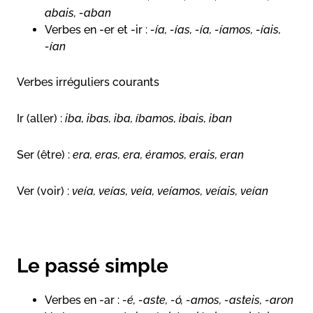
abais, -aban
Verbes en -er et -ir :
-ía, -ías, -ía, -íamos, -íais,
-ían
Verbes irréguliers courants
Ir (aller) :
iba, ibas, iba, íbamos, ibais, iban
Ser (être) :
era, eras, era, éramos, erais, eran
Ver (voir) :
veía, veías, veía, veíamos, veíais, veían
Le passé simple
Verbes en -ar :
-é, -aste, -ó, -amos, -asteis, -aron