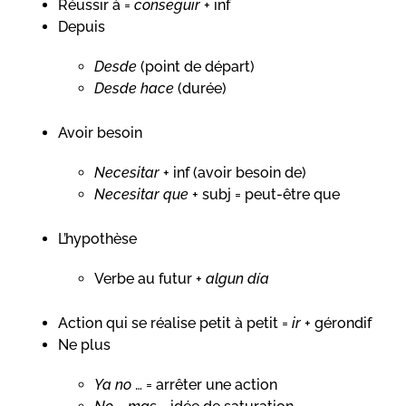
Réussir à =
conseguir
+ inf
Depuis
Desde
(point de départ)
Desde hace
(durée)
Avoir besoin
Necesitar
+ inf (avoir besoin de)
Necesitar que
+ subj = peut-être que
L’hypothèse
Verbe au futur +
algun día
Action qui se réalise petit à petit =
ir
+ gérondif
Ne plus
Ya no
… = arrêter une action