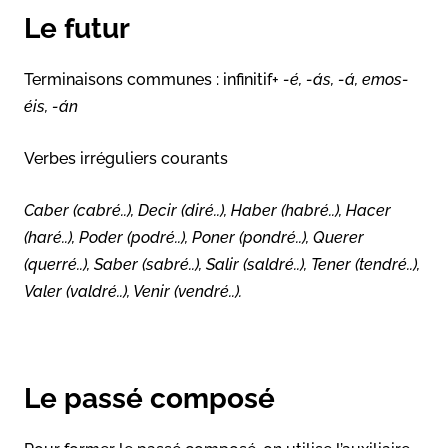
Le futur
Terminaisons communes : infinitif+
-é, -ás, -á, emos-
éis, -án
Verbes irréguliers courants
Caber (cabré..), Decir (diré..), Haber (habré..), Hacer
(haré..), Poder (podré..), Poner (pondré..), Querer
(querré..), Saber (sabré..), Salir (saldré..), Tener (tendré..),
Valer (valdré..), Venir (vendré..).
Le passé composé