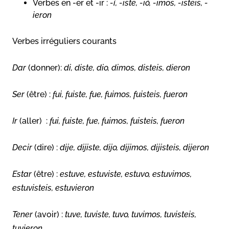
Verbes en -er et -ir :
-í, -iste, -ió, -imos, -isteis, -
ieron
Verbes irréguliers courants
Dar
(donner):
di, diste, dio, dimos, disteis, dieron
Ser
(être) :
fui, fuiste, fue, fuimos, fuisteis, fueron
Ir
(aller) :
fui, fuiste, fue, fuimos, fuisteis, fueron
Decir
(dire) :
dije, dijiste, dijo, dijimos, dijisteis, dijeron
Estar
(être) :
estuve, estuviste, estuvo, estuvimos,
estuvisteis, estuvieron
Tener
(avoir) :
tuve, tuviste, tuvo, tuvimos, tuvisteis,
tuvieron