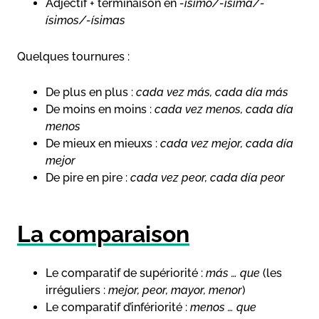
Adjectif + terminaison en
-ísimo/-ísima/-
ísimos/-ísimas
Quelques tournures :
De plus en plus :
cada vez más, cada día más
De moins en moins :
cada vez menos, cada día
menos
De mieux en mieuxs :
cada vez mejor, cada día
mejor
De pire en pire :
cada vez peor, cada día peor
La comparaison
Le comparatif de supériorité :
más … que
(les
irréguliers :
mejor, peor, mayor, menor
)
Le comparatif d’infériorité :
menos … que