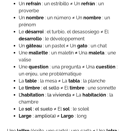
Un
refrain
: un estribillo ≠ Un
refrán
: un
proverbe
Un
nombre
: un número ≠ Un
nombre
: un
prénom
Le
désarroi
: el turbio, el desasosiego ≠ El
desarrollo
: le développement
Un
gâteau
: un pastel ≠ Un
gato
: un chat
Une
mallette
: un maletín
≠
Una
maleta
: une
valise
Une
question
: una pregunta ≠ Una
cuestión
:
un enjeu, une problématique
La
table
: la mesa ≠ La
tabla
: la planche
Le
timbre
: el sello
≠ El
timbre
: une sonnette
L’
habitation
: la vivienda
≠ La
habitación
: la
chambre
Le
sol
: el suelo
≠ El
sol
: le soleil
Large
: amplio(a)
≠
Largo
: long
Une
lettre
(écrite, une carte) : una carta ≠ Una
letra
: