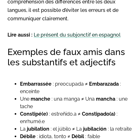
compréhension des différences entre les deux
langues, il est possible d’éviter les erreurs et de
communiquer clairement.
Lire aussi :
Le présent du subjonctif en espagnol
Exemples de faux amis dans
les substantifs et adjectifs
Embarrassée
: preocupada ≠
Embarazada
:
enceinte
Une
manche
: una manga ≠ Una
mancha
: une
tache
Constipé(e)
: estreñido.a ≠
Constipado(a)
:
enrhumé.e
La
jubilation
: el júbilo ≠ La
jubilación
: la retraite
Débile
: idiota, tonto ≠
Débil
: faible