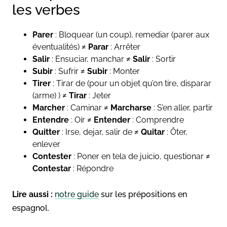
les verbes
Parer
: Bloquear (un coup), remediar (parer aux
éventualités) ≠
Parar
: Arrêter
Salir
: Ensuciar, manchar ≠
Salir
: Sortir
Subir
: Sufrir ≠
Subir
: Monter
Tirer
: Tirar de (pour un objet qu’on tire, disparar
(arme) ) ≠
Tirar
: Jeter
Marcher
: Caminar ≠
Marcharse
: S’en aller, partir
Entendre
: Oír ≠
Entender
: Comprendre
Quitter
: Irse, dejar, salir de ≠
Quitar
: Ôter,
enlever
Contester
: Poner en tela de juicio, questionar ≠
Contestar
: Répondre
Lire aussi :
notre guide
sur les prépositions en
espagnol.