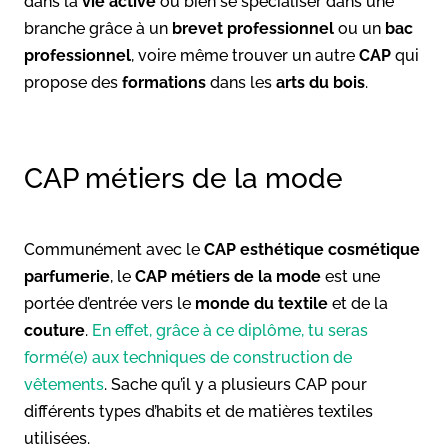
dans la
vie active
ou bien se spécialiser dans une
branche grâce à un
brevet professionnel
ou un
bac
professionnel
, voire même trouver un autre
CAP
qui
propose des
formations
dans les
arts du bois
.
CAP métiers de la mode
Communément avec le
CAP esthétique cosmétique
parfumerie
, le
CAP métiers de la mode
est une
portée d’entrée vers le
monde du textile
et de la
couture
.
En effet, grâce à ce diplôme, tu seras
formé(e) aux techniques de construction de
vêtements
. Sache qu’il y a plusieurs CAP pour
différents types d’habits et de matières textiles
utilisées.