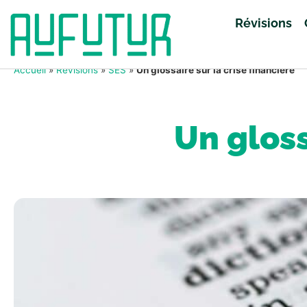
Révisions
Accueil
»
Révisions
»
SES
»
Un glossaire sur la crise financière
Un gloss