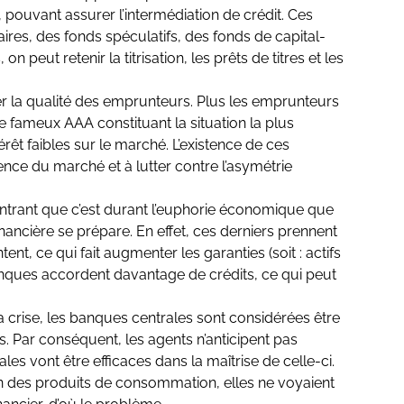
 pouvant assurer l’intermédiation de crédit. Ces
res, des fonds spéculatifs, des fonds de capital-
 peut retenir la titrisation, les prêts de titres et les
r la qualité des emprunteurs. Plus les emprunteurs
le fameux AAA constituant la situation la plus
érêt faibles sur le marché. L’existence de ces
nce du marché et à lutter contre l’asymétrie
rant que c’est durant l’euphorie économique que
inancière se prépare. En effet, ces derniers prennent
nt, ce qui fait augmenter les garanties (soit : actifs
anques accordent davantage de crédits, ce qui peut
 crise, les banques centrales sont considérées être
es. Par conséquent, les agents n’anticipent pas
ales vont être efficaces dans la maîtrise de celle-ci.
tion des produits de consommation, elles ne voyaient