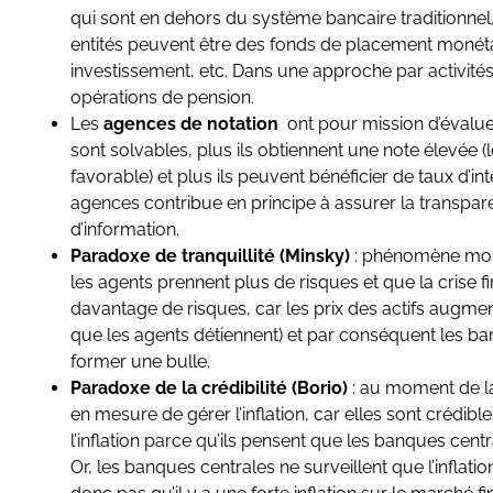
qui sont en dehors du système bancaire traditionnel,
entités peuvent être des fonds de placement monétai
investissement, etc. Dans une approche par activités, on
opérations de pension.
Les
agences de notation
ont pour mission d’évalue
sont solvables, plus ils obtiennent une note élevée (
favorable) et plus ils peuvent bénéficier de taux d’int
agences contribue en principe à assurer la transpare
d’information.
Paradoxe de tranquillité (Minsky)
: phénomène mont
les agents prennent plus de risques et que la crise f
davantage de risques, car les prix des actifs augmente
que les agents détiennent) et par conséquent les b
former une bulle.
Paradoxe de la crédibilité (Borio)
: a
u moment de la
en mesure de gérer l’inflation, car elles sont crédibl
l’inflation parce qu’ils pensent que les banques centr
Or, les banques centrales ne surveillent que l’infla