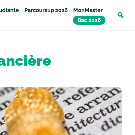
tudiante
Parcoursup 2026
MonMaster
Bac 2026
nancière