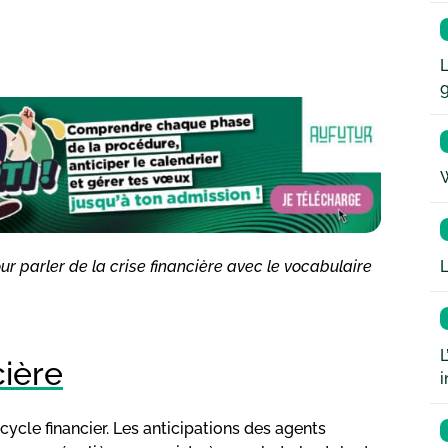
L
W
L
ur parler de la crise financière avec le vocabulaire
L
cière
i
cycle financier. Les anticipations des agents