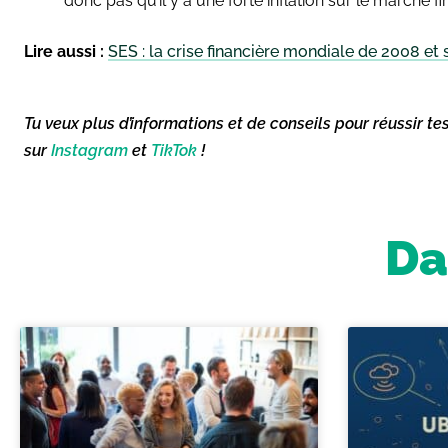
donc pas qu’il y a une forte inflation sur le marché f
Lire aussi :
SES : la crise financière mondiale de 2008 e
Tu veux plus d’informations et de conseils pour réussir te
sur
Instagram
et
TikTok
!
Da