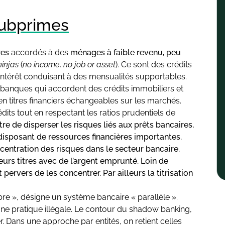
 subprimes
res
accordés à des
ménages à faible revenu, peu
ninjas
(
no income, no job or asset
). Ce sont des crédits
’intérêt conduisant à des mensualités supportables.
banques qui accordent des crédits immobiliers et
en titres financiers échangeables sur les marchés.
its tout en respectant les ratios prudentiels de
tre de disperser les risques liés aux prêts bancaires,
 disposant de ressources financières importantes.
oncentration des risques dans le secteur bancaire.
rs titres avec de l’argent emprunté. Loin de
 pervers de les concentrer. Par ailleurs la titrisation
bre », désigne un système bancaire « parallèle ».
une pratique illégale. Le contour du shadow banking,
r.
Dans une approche par entités, on retient celles