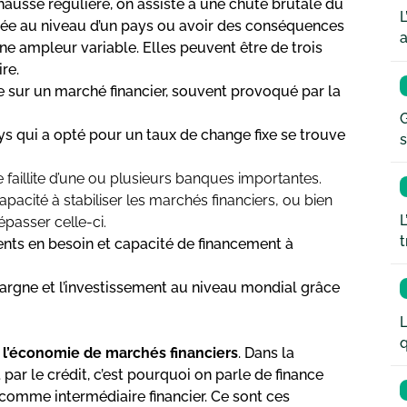
ausse régulière, on assiste à une chute brutale du
L
alisée au niveau d’un pays ou avoir des conséquences
a
une ampleur variable. Elles peuvent être de trois
re.
e sur un marché financier, souvent provoqué par la
G
ys qui a opté pour un taux de change fixe se trouve
s
e faillite d’une ou plusieurs banques importantes.
pacité à stabiliser les marchés financiers, ou bien
L
passer celle-ci.
t
ents en besoin et capacité de financement à
’épargne et l’investissement au niveau mondial grâce
L
q
t
l’économie de marchés financiers
. Dans la
par le crédit, c’est pourquoi on parle de finance
comme intermédiaire financier. Ce sont ces