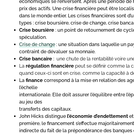
économiques se renversent. Après une période de h
prix des actifs. Une crise financière peut être loc
dans le monde entier. Les crises financières sont d’
types : crise boursière, crise de change, crise bancai
Crise boursière
: un point de retournement de cycl
spéculation.
Crise de change
: une situation dans laquelle un pa
contraint de dévaluer sa monnaie.
Crise bancaire
:
une chute de la rentabilité voire un
La
régulation financière
peut se définir comme la ca
quand ceux-ci sont en crise, comme la capacité à dé
La
finance
correspond à la mise en relation des ag
l’échelle
internationale. Elle doit assurer l’équilibre entre l
au jeu des
transferts des capitaux.
John Hicks distingue
l’économie d’endettement
e
première, le financement s’effectue majoritairement 
indirecte du fait de la prépondérance des banques 