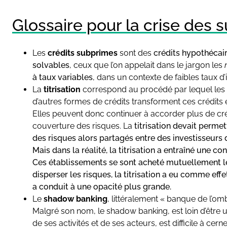
Glossaire pour la crise des
Les
crédits subprimes
sont des
crédits hypothécai
solvables
, ceux que l’on appelait dans le jargon les
à taux variables
, dans un contexte de faibles taux d
La
titrisation
correspond au procédé par lequel les 
d’autres formes de crédits transforment ces crédits 
Elles peuvent donc continuer à accorder plus de créd
couverture des risques. La
titrisation devait permet
des risques alors partagés entre des investisseurs
Mais dans la réalité, la titrisation a entraîné une c
Ces établissements se sont acheté mutuellement leu
disperser les risques, la titrisation a eu comme effet
a conduit à une opacité plus grande.
Le
shadow banking
, littéralement « banque de l’om
Malgré son nom, le shadow banking, est loin d’être 
de ses activités et de ses acteurs, est difficile à cerne