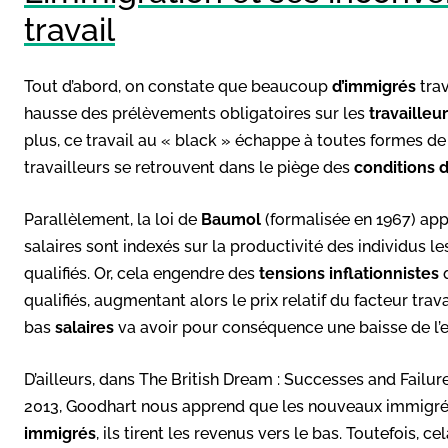
travail
Tout d’abord, on constate que beaucoup
d’immigrés
trav
hausse des prélèvements obligatoires sur les
travailleu
plus, ce travail au « black » échappe à toutes formes de
travailleurs se retrouvent dans le piège des
conditions d
Parallèlement, la loi de
Baumol
(formalisée en 1967) app
salaires sont indexés sur la productivité des individus l
qualifiés. Or, cela engendre des
tensions inflationnistes
q
qualifiés, augmentant alors le prix relatif du facteur tra
bas
salaires
va avoir pour conséquence une baisse de l’e
D’ailleurs, dans The British Dream : Successes and Failu
2013, Goodhart nous apprend que les nouveaux immigrés
immigrés
, ils tirent les revenus vers le bas. Toutefois, c