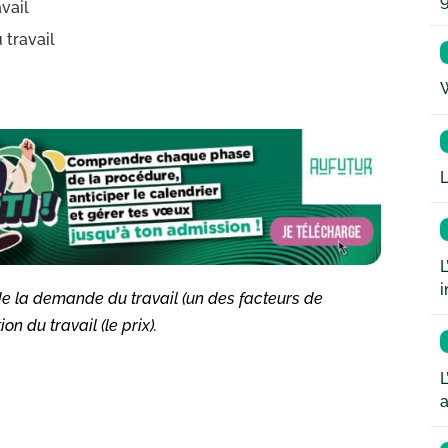
vail
 travail
W
L
L
i
 de la demande du travail (un des facteurs de
n du travail (le prix).
L
a