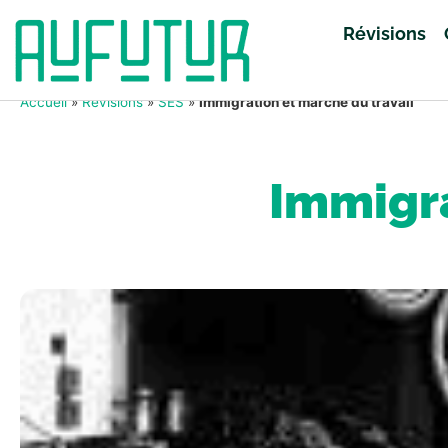
Révisions
Accueil
»
Révisions
»
SES
»
Immigration et marché du travail
Immigra