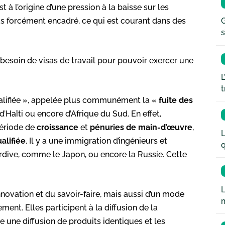
t à l’origine d’une pression à la baisse sur les
pas forcément encadré, ce qui est courant dans des
G
s
a besoin de visas de travail pour pouvoir exercer une
L
t
lifiée », appelée plus communément la «
fuite des
Haïti ou encore d’Afrique du Sud. En effet,
période de
croissance
et
pénuries de main-d’œuvre
,
L
alifiée
. Il y a une immigration d’ingénieurs et
q
rdive, comme le Japon, ou encore la Russie. Cette
L
nnovation et du savoir-faire, mais aussi d’un mode
ent. Elles participent à la diffusion de la
une diffusion de produits identiques et les