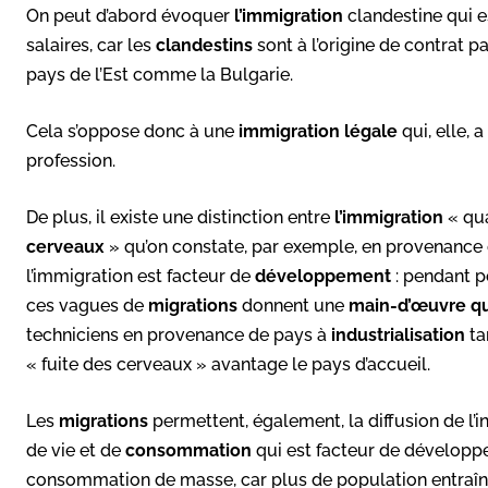
On peut d’abord évoquer
l’immigration
clandestine qui es
salaires, car les
clandestins
sont à l’origine de contrat 
pays de l’Est comme la Bulgarie.
Cela s’oppose donc à une
immigration légale
qui, elle, 
profession.
De plus, il existe une distinction entre
l’immigration
« qua
cerveaux
» qu’on constate, par exemple, en provenance d’
l’immigration est facteur de
développement
: pendant 
ces vagues de
migrations
donnent une
main-d’œuvre qu
techniciens en provenance de pays à
industrialisation
ta
« fuite des cerveaux » avantage le pays d’accueil.
Les
migrations
permettent, également, la diffusion de l’i
de vie et de
consommation
qui est facteur de développem
consommation de masse, car plus de population entraîne 