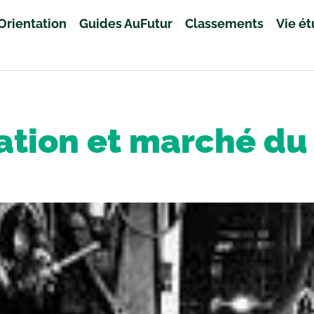
Orientation
Guides AuFutur
Classements
Vie é
tion et marché du 