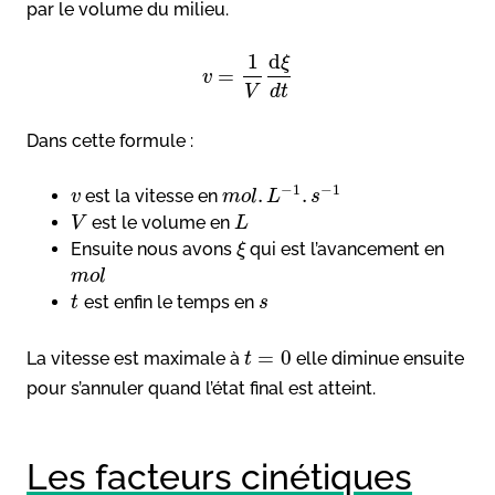
par le volume du milieu.
1
d
ξ
=
v
V
d
t
Dans cette formule :
−
1
−
1
.
.
est la vitesse en
v
m
o
l
L
s
est le volume en
V
L
Ensuite nous avons
qui est l’avancement en
ξ
m
o
l
est enfin le temps en
t
s
=
0
La vitesse est maximale à
elle diminue ensuite
t
pour s’annuler quand l’état final est atteint.
Les facteurs cinétiques