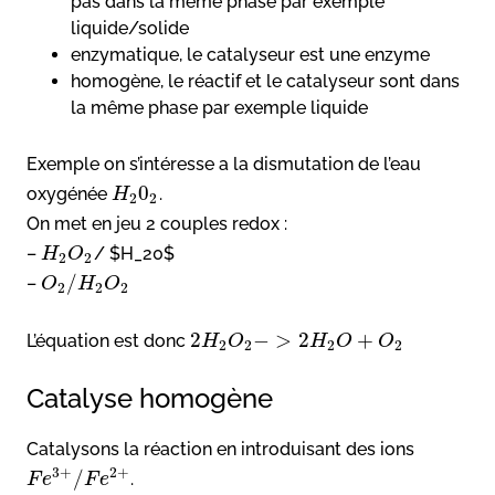
pas dans la même phase par exemple
liquide/solide
enzymatique, le catalyseur est une enzyme
homogène, le réactif et le catalyseur sont dans
la même phase par exemple liquide
Exemple on s’intéresse a la dismutation de l’eau
0
oxygénée
.
H
2
2
On met en jeu 2 couples redox :
–
/ $H_20$
H
O
2
2
/
–
O
H
O
2
2
2
2
−
>
2
+
L’équation est donc
H
O
H
O
O
2
2
2
2
Catalyse homogène
Catalysons la réaction en introduisant des ions
3
+
2
+
/
.
F
e
F
e