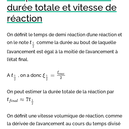
durée totale et vitesse de
réaction
On définit le temps de demi réaction d’une réaction et
on le note
comme la durée au bout de laquelle
t
1
2
l’avancement est égal à la moitié de l’avancement à
l’état final.
ξ
=
A
, on a donc
m
a
x
t
ξ
1
1
2
2
2
On peut estimer la durée totale de la réaction par
≈
7
t
t
1
f
i
n
a
l
2
On définit une vitesse volumique de réaction, comme
la dérivée de l’avancement au cours du temps divisé