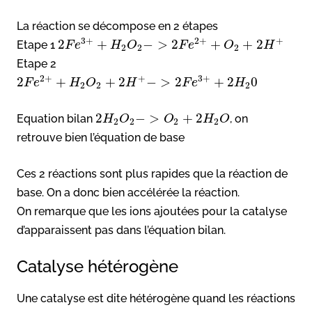
La réaction se décompose en 2 étapes
3
+
2
+
+
2
+
−
>
2
+
+
2
Etape 1
F
e
H
O
F
e
O
H
2
2
2
Etape 2
2
+
+
3
+
2
+
+
2
−
>
2
+
2
0
F
e
H
O
H
F
e
H
2
2
2
2
−
>
+
2
Equation bilan
, on
H
O
O
H
O
2
2
2
2
retrouve bien l’équation de base
Ces 2 réactions sont plus rapides que la réaction de
base. On a donc bien accélérée la réaction.
On remarque que les ions ajoutées pour la catalyse
d’apparaissent pas dans l’équation bilan.
Catalyse hétérogène
Une catalyse est dite hétérogène quand les réactions