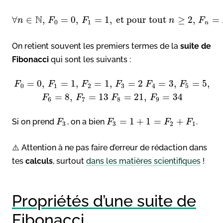
N
∀
∈
,
=
0
,
=
1
,
et pour tout
≥
2
,
=
n
F
F
n
F
0
1
n
On retient souvent les premiers termes de la
suite de
Fibonacci
qui sont les suivants :
=
0
,
=
1
,
=
1
,
=
2
=
3
,
=
5
,
F
F
F
F
F
F
0
1
2
3
4
5
=
8
,
=
13
=
21
,
=
34
F
F
F
F
6
7
8
9
=
1
+
1
=
+
Si on prend
, on a bien
.
F
F
F
F
3
3
2
1
⚠️ Attention à ne pas faire d’erreur de rédaction dans
tes
calculs
, surtout
dans les matières scientifiques
!
Propriétés d’une suite de
Fibonacci