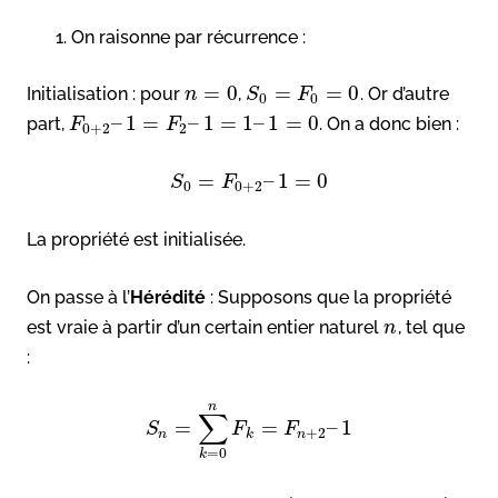
On raisonne par récurrence :
=
0
=
=
0
Initialisation : pour
,
. Or d’autre
n
S
F
0
0
–
1
=
–
1
=
1
–
1
=
0
part,
. On a donc bien :
F
F
0
+
2
2
=
–
1
=
0
S
F
0
0
+
2
La propriété est initialisée.
On passe à l’
Hérédité
: Supposons que la propriété
est vraie à partir d’un certain entier naturel
, tel que
n
:
n
∑
=
=
–
1
S
F
F
+
2
n
k
n
=
0
k