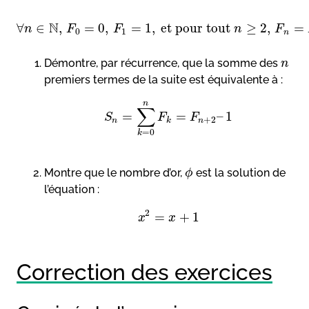
N
∀
∈
,
=
0
,
=
1
,
et pour tout
≥
2
,
=
n
F
F
n
F
0
1
n
Démontre, par récurrence, que la somme des
n
premiers termes de la suite est équivalente à :
n
∑
=
=
–
1
S
F
F
+
2
n
k
n
=
0
k
Montre que le nombre d’or,
est la solution de
ϕ
l’équation :
2
=
+
1
x
x
Correction des exercices