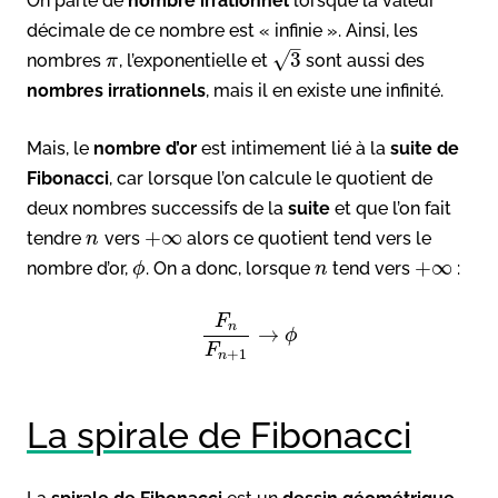
On parle de
nombre irrationnel
lorsque la valeur
décimale de ce nombre est « infinie ». Ainsi, les
–
3
√
nombres
, l’exponentielle et
sont aussi des
π
nombres irrationnels
, mais il en existe une infinité.
Mais, le
nombre d’or
est intimement lié à la
suite de
Fibonacci
, car lorsque l’on calcule le quotient de
deux nombres successifs de la
suite
et que l’on fait
+
∞
tendre
vers
alors ce quotient tend vers le
n
+
∞
nombre d’or,
. On a donc, lorsque
tend vers
:
ϕ
n
F
n
→
ϕ
F
+
1
n
La spirale de Fibonacci