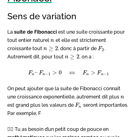
Sens de variation
La
suite de Fibonacci
est une suite croissante pour
tout entier naturel
et elle est strictement
n
≥
2
croissante tout
, donc à partir de
.
n
F
2
≥
2
Autrement dit, pour tout
, on a :
n
–
>
0
⇔
>
F
F
F
F
−
1
−
1
n
n
n
n
On peut ajouter que la suite de Fibonacci connaît
une croissance exponentielle, autrement dit plus
n
est grand plus les valeurs de
seront importantes.
F
n
Par exemple, F
👉🏻 Tu as besoin d’un petit coup de pouce en