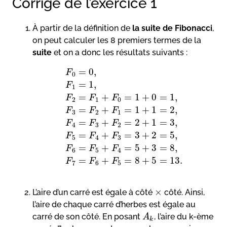
Corrigé de l’exercice 1
À partir de la définition de
la suite de Fibonacci
,
on peut calculer les 8 premiers termes de la
suite
et on a donc les résultats suivants :
=
0
,
F
0
=
1
,
F
1
=
+
=
1
+
0
=
1
,
F
F
F
2
1
0
=
+
=
1
+
1
=
2
,
F
F
F
3
2
1
=
+
=
2
+
1
=
3
,
F
F
F
4
3
2
=
+
=
3
+
2
=
5
,
F
F
F
5
4
3
=
+
=
5
+
3
=
8
,
F
F
F
6
5
4
=
+
=
8
+
5
=
13.
F
F
F
7
6
5
×
L’aire d’un carré est égale à côté
côté. Ainsi,
l’aire de chaque carré d’herbes est égale au
carré de son côté. En posant
, l’aire du k-ème
A
k