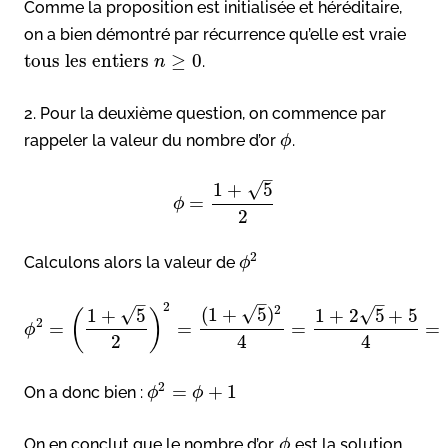
Comme la proposition est initialisée et héréditaire,
on a bien démontré par récurrence qu’elle est vraie
tous les entiers
≥
0
.
n
2. Pour la deuxième question, on commence par
rappeler la valeur du nombre d’or
.
ϕ
–
√
1
+
5
=
ϕ
2
2
Calculons alors la valeur de
ϕ
–
–
–
2
2
√
(
1
+
5
)
√
√
1
+
5
1
+
2
5
+
5
(
)
2
=
=
=
=
ϕ
2
4
4
2
=
+
1
On a donc bien :
ϕ
ϕ
On en conclut que le nombre d’or,
est la solution
ϕ