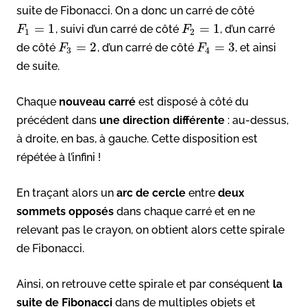
suite de Fibonacci. On a donc un carré de côté
=
1
=
1
, suivi d’un carré de côté
, d’un carré
F
F
1
2
=
2
=
3
de côté
, d’un carré de côté
, et ainsi
F
F
3
4
de suite.
Chaque
nouveau carré
est disposé à côté du
précédent dans
une direction différente
: au-dessus,
à droite, en bas, à gauche. Cette disposition est
répétée à l’infini !
En traçant alors un
arc de cercle
entre
deux
sommets opposés
dans chaque carré et en ne
relevant pas le crayon, on obtient alors cette spirale
de Fibonacci.
Ainsi, on retrouve cette spirale et par conséquent
la
suite de Fibonacci
dans de multiples objets et