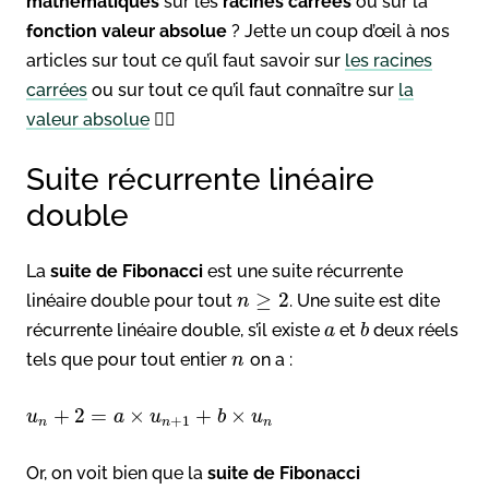
mathématiques
sur les
racines carrées
ou sur la
fonction
valeur absolue
? Jette un coup d’œil à nos
articles sur tout ce qu’il faut savoir sur
les racines
carrées
ou sur tout ce qu’il faut connaître sur
la
valeur absolue
👈🏻
Suite récurrente linéaire
double
La
suite de Fibonacci
est une suite récurrente
≥
2
linéaire double pour tout
. Une suite est dite
n
récurrente linéaire double, s’il existe
et
deux réels
a
b
tels que pour tout entier
on a :
n
+
2
=
×
+
×
u
a
u
b
u
+
1
n
n
n
Or, on voit bien que la
suite de Fibonacci