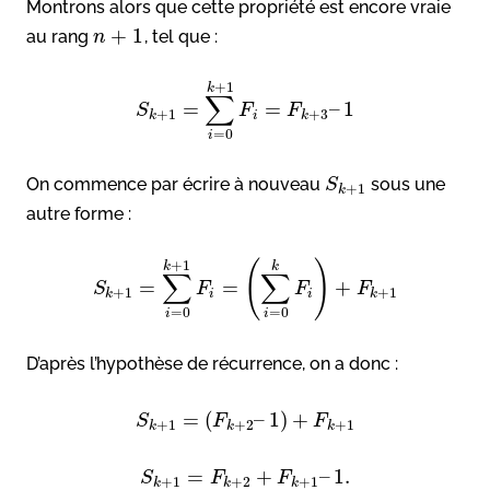
Montrons alors que cette propriété est encore vraie
+
1
au rang
, tel que :
n
+
1
k
∑
=
=
–
1
S
F
F
+
1
+
3
k
i
k
=
0
i
On commence par écrire à nouveau
sous une
S
+
1
k
autre forme :
+
1
(
)
k
k
∑
∑
=
=
+
S
F
F
F
+
1
+
1
k
i
i
k
=
0
=
0
i
i
D’après l’hypothèse de récurrence, on a donc :
=
(
–
1
)
+
S
F
F
+
1
+
2
+
1
k
k
k
=
+
–
1.
S
F
F
+
1
+
2
+
1
k
k
k