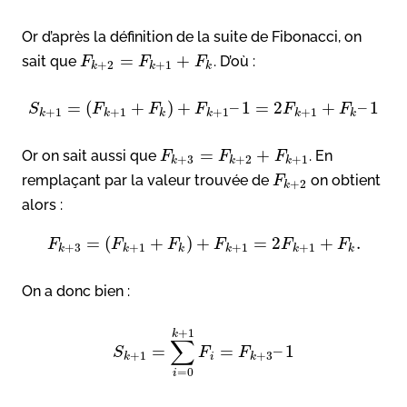
Or d’après la définition de la suite de Fibonacci, on
=
+
sait que
. D’où :
F
F
F
+
2
+
1
k
k
k
=
(
+
)
+
–
1
=
2
+
–
1
S
F
F
F
F
F
+
1
+
1
+
1
+
1
k
k
k
k
k
k
=
+
Or on sait aussi que
. En
F
F
F
+
3
+
2
+
1
k
k
k
remplaçant par la valeur trouvée de
on obtient
F
+
2
k
alors :
=
(
+
)
+
=
2
+
.
F
F
F
F
F
F
+
3
+
1
+
1
+
1
k
k
k
k
k
k
On a donc bien :
+
1
k
∑
=
=
–
1
S
F
F
+
1
+
3
k
i
k
=
0
i