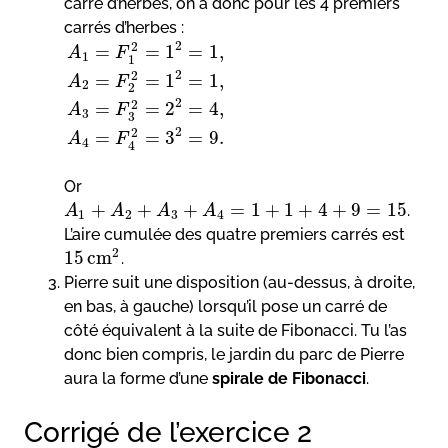
carré d’herbes, on a donc pour les 4 premiers
carrés d’herbes :
2
2
=
=
1
=
1
,
A
F
1
1
2
2
=
=
1
=
1
,
A
F
2
2
2
2
=
=
2
=
4
,
A
F
3
3
2
2
=
=
3
=
9.
A
F
4
4
Or
+
+
+
=
1
+
1
+
4
+
9
=
15
.
A
A
A
A
1
2
3
4
L’aire cumulée des quatre premiers carrés est
2
15
cm
.
Pierre suit une disposition (au-dessus, à droite,
en bas, à gauche) lorsqu’il pose un carré de
côté équivalent à la suite de Fibonacci. Tu l’as
donc bien compris, le jardin du parc de Pierre
aura la forme d’une
spirale de Fibonacci
.
Corrigé de l’exercice 2