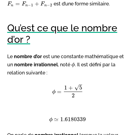
=
+
est d’une forme similaire.
F
F
F
−
1
−
2
n
n
n
Qu’est ce que le nombre
d’or ?
Le
nombre d’or
est une constante mathématique et
un
nombre irrationnel
, noté
. Il est défini par la
ϕ
relation suivante :
–
√
1
+
5
=
ϕ
2
≃
1.6180339
ϕ