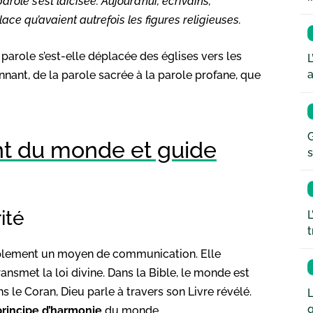
arole s’est laïcisée. Aujourd’hui, écrivains,
ace qu’avaient autrefois les figures religieuses.
arole s’est-elle déplacée des églises vers les
L
a
onnant, de la parole sacrée à la parole profane, que
G
nt du monde et guide
s
ité
L
t
simplement un moyen de communication. Elle
transmet la loi divine. Dans la Bible, le monde est
s le Coran, Dieu parle à travers son Livre révélé.
L
q
 principe d’harmonie
du monde.