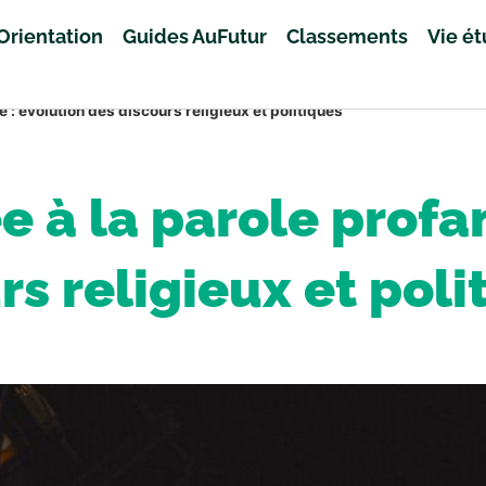
Orientation
Guides AuFutur
Classements
Vie é
e : évolution des discours religieux et politiques
e à la parole profa
rs religieux et poli