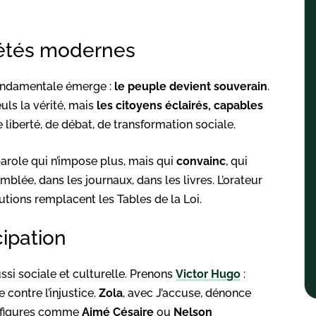
ciétés modernes
fondamentale émerge :
le peuple devient souverain
.
euls la vérité, mais
les citoyens éclairés, capables
e liberté, de débat, de transformation sociale.
parole qui n’impose plus, mais qui
convainc
, qui
mblée, dans les journaux, dans les livres. L’orateur
utions remplacent les Tables de la Loi.
ipation
ussi sociale et culturelle. Prenons
Victor Hugo
:
contre l’injustice.
Zola
, avec J’accuse, dénonce
es figures comme
Aimé Césaire
ou
Nelson