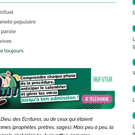
rituel
L
raineté populaire
a parole
L
 vives
ge toujours
W
L
 Dieu, des Écritures, ou de ceux qui étaient
L
mes (prophètes, prêtres, sages). Mais peu à peu, la
i