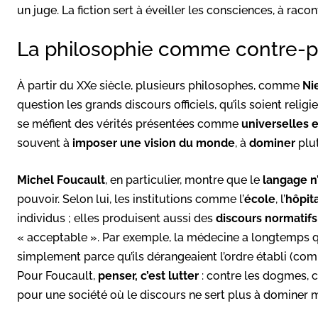
un juge. La fiction sert à éveiller les consciences, à racon
La philosophie comme contre-p
À partir du XXe siècle, plusieurs philosophes, comme
Ni
question les grands discours officiels, qu’ils soient reli
se méfient des vérités présentées comme
universelles e
souvent à
imposer une vision du monde
, à
dominer
plut
Michel Foucault
, en particulier, montre que le
langage n
pouvoir. Selon lui, les institutions comme l’
école
, l’
hôpit
individus ; elles produisent aussi des
discours normatifs
« acceptable ». Par exemple, la médecine a longtemps q
simplement parce qu’ils dérangeaient l’ordre établi (com
Pour Foucault,
penser, c’est lutter
: contre les dogmes, c
pour une société où le discours ne sert plus à dominer 