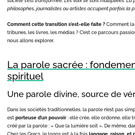
société s’est transformée. Les voix se sont multipliées. La p
philosophes, journalistes ou artistes occupent parfois la pl
Comment cette transition s’est-elle faite ?
Comment la p
tribunes, les livres, les médias ? C’est ce parcours passi
nous allons explorer.
La parole sacrée : fondeme
spirituel
Une parole divine, source de vér
Dans les sociétés traditionnelles, la parole n’est pas 
est
porteuse d’un pouvoir
: elle crée, elle ordonne, elle 
créé par la parole : « Que la lumière soit ». De même, dan
Chez les Grecs, le logos est à la fois
langage, raison, et