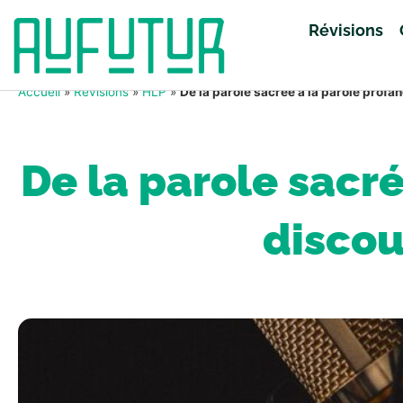
Révisions
Accueil
»
Révisions
»
HLP
»
De la parole sacrée à la parole profan
De la parole sacré
discou