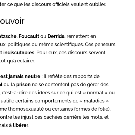
ter ce que les discours officiels veulent oublier.
ouvoir
etzsche
,
Foucault
ou
Derrida
, remettent en
gieux, politiques ou même scientifiques. Ces penseurs
t indiscutables
. Pour eux, ces discours servent
ôt qu’à éclairer.
’est jamais neutre
: il reflète des rapports de
al
ou la
prison
ne se contentent pas de gérer des
, c’est-à-dire des idées sur ce qui est « normal » ou
ualifié certains comportements de « maladies »
me l’homosexualité ou certaines formes de folie).
ontre les injustices cachées derrière les mots, et
mais à
libérer
.