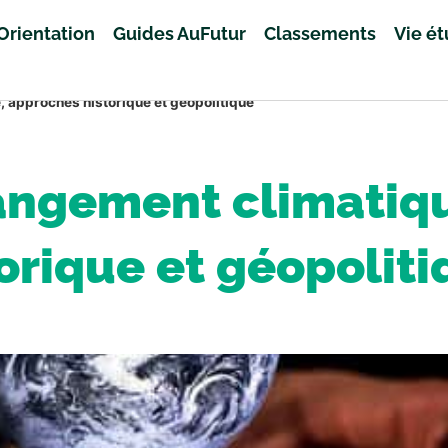
Orientation
Guides AuFutur
Classements
Vie é
 approches historique et géopolitique
angement climatiq
orique et géopolit