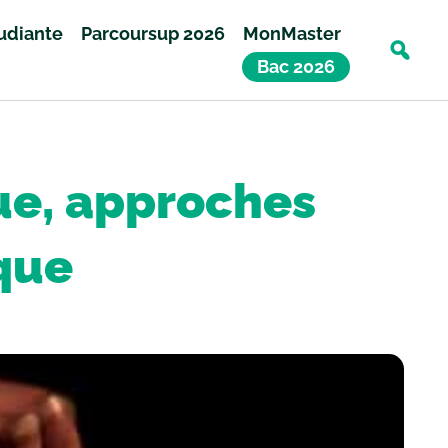
tudiante
Parcoursup 2026
MonMaster
Bac 2026
ue, approches
ique