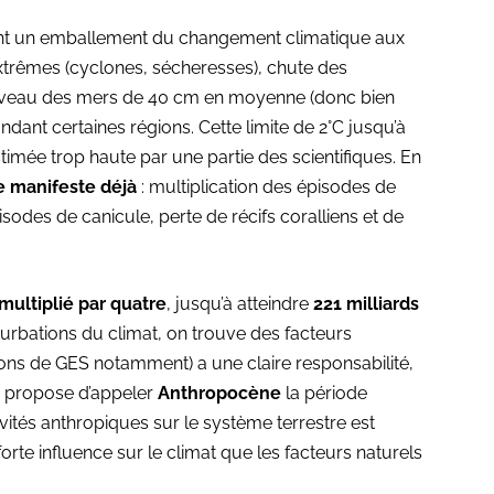
tent un emballement du changement climatique aux
xtrêmes (cyclones, sécheresses), chute des
niveau des mers de 40 cm en moyenne (donc bien
ondant certaines régions. Cette limite de 2°C jusqu’à
stimée trop haute par une partie des scientifiques. En
e manifeste déjà
: multiplication des épisodes de
sodes de canicule, perte de récifs coralliens et de
multiplié par quatre
, jusqu’à atteindre
221 milliards
rturbations du climat, on trouve des facteurs
sions de GES notamment) a une claire responsabilité,
e, propose d’appeler
Anthropocène
la période
ivités anthropiques sur le système terrestre est
orte influence sur le climat que les facteurs naturels