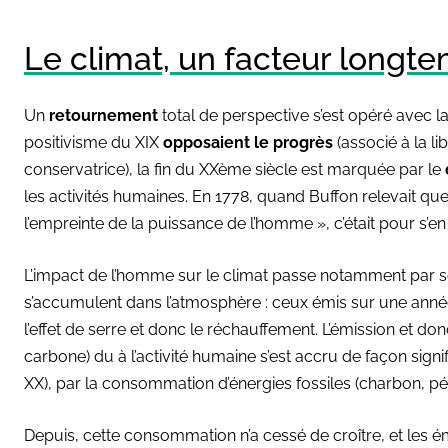
Le climat, un facteur longte
Un
retournement
total de perspective s’est opéré avec la
positivisme du XIX
opposaient le progrès
(associé à la li
conservatrice), la fin du XXème siècle est marquée par le
les activités humaines. En 1778, quand Buffon relevait que 
l’empreinte de la puissance de l’homme », c’était pour s’en 
L’impact de l’homme sur le climat passe notamment par se
s’accumulent dans l’atmosphère : ceux émis sur une année
l’effet de serre et donc le réchauffement. L’émission et do
carbone) du à l’activité humaine s’est accru de façon signif
XX), par la consommation d’énergies fossiles (charbon, p
Depuis, cette consommation n’a cessé de croître, et les 