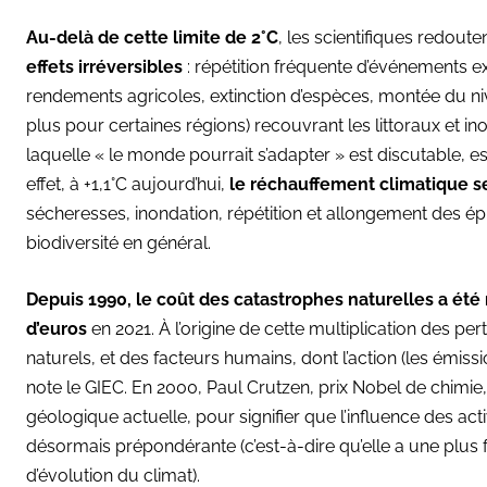
Au-delà de cette limite de 2°C
, les scientifiques redou
effets irréversibles
: répétition fréquente d’événements e
rendements agricoles, extinction d’espèces, montée du 
plus pour certaines régions) recouvrant les littoraux et in
laquelle « le monde pourrait s’adapter » est discutable, e
effet, à +1,1°C aujourd’hui,
le réchauffement climatique s
sécheresses, inondation, répétition et allongement des épi
biodiversité en général.
Depuis 1990, le coût des catastrophes naturelles a été 
d’euros
en 2021. À l’origine de cette multiplication des pe
naturels, et des facteurs humains, dont l’action (les émis
note le GIEC. En 2000, Paul Crutzen, prix Nobel de chimi
géologique actuelle, pour signifier que l’influence des act
désormais prépondérante (c’est-à-dire qu’elle a une plus f
d’évolution du climat).