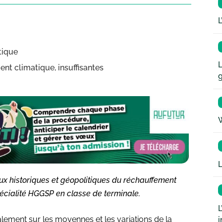
L
tique
L
t climatique, insuffisantes
W
L
jeux historiques et géopolitiques du réchauffement
cialité HGGSP en classe de terminale.
L
alement sur les moyennes et les variations de la
i