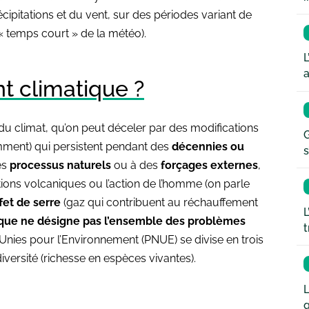
cipitations et du vent, sur des périodes variant de
« temps court » de la météo).
L
a
t climatique ?
du climat, qu’on peut déceler par des modifications
G
amment) qui persistent pendant des
décennies ou
s
es
processus naturels
ou à des
forçages externes
,
ions volcaniques ou l’action de l’homme (on parle
fet de serre
(gaz qui contribuent au réchauffement
L
que ne désigne pas l’ensemble des problèmes
t
nies pour l’Environnement (PNUE) se divise en trois
iversité (richesse en espèces vivantes).
L
q