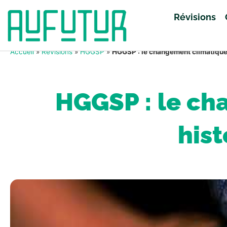
Révisions
Accueil
»
Révisions
»
HGGSP
»
HGGSP : le changement climatique,
HGGSP : le ch
hist