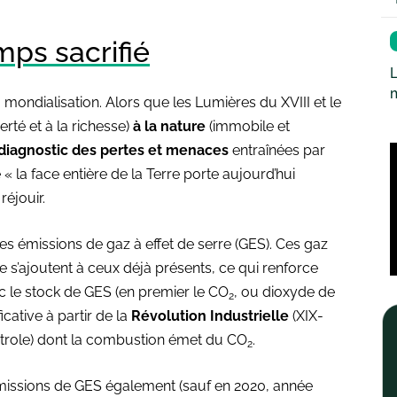
mps sacrifié
L
 mondialisation. Alors que les Lumières du XVIII et le
berté et à la richesse)
à la nature
(immobile et
diagnostic des pertes et menaces
entraînées par
« la face entière de la Terre porte aujourd’hui
réjouir.
s émissions de gaz à effet de serre (GES). Ces gaz
 s’ajoutent à ceux déjà présents, ce qui renforce
nc le stock de GES (en premier le CO
, ou dioxyde de
2
icative à partir de la
Révolution Industrielle
(XIX-
étrole) dont la combustion émet du CO
.
2
émissions de GES également (sauf en 2020, année