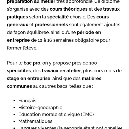
préparation au métier
très approfondie. Ce diplôme
s’organise avec des
cours théoriques
et des
travaux
pratiques
selon la
spécialité
choisie. Des
cours
généraux
et
professionnels
sont également ajoutés
de façon équilibrée, ainsi qu’une
période en
entreprise
de 12 à 16 semaines obligatoire pour
former l’élève.
Pour le
bac pro
, on y propose près de 100
spécialités
, des
travaux en atelier
, plusieurs mois de
stage en entreprise
, ainsi que des
matières
communes
aux autres bacs, telles que :
Français
Histoire-géographie
Éducation morale et civique (EMC)
Mathématiques
Langues vivantes (la seconde étant optionnelle)