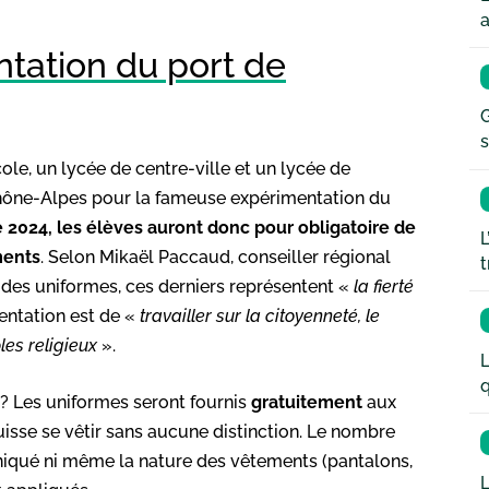
a
ntation du port de
G
s
ole, un lycée de centre-ville et un lycée de
Rhône-Alpes pour la fameuse expérimentation du
 2024, les élèves auront donc pour obligatoire de
L
ments
. Selon Mikaël Paccaud, conseiller régional
t
 des uniformes, ces derniers représentent «
la fierté
mentation est de «
travailler sur la citoyenneté, le
les religieux
».
L
q
? Les uniformes seront fournis
gratuitement
aux
isse se vêtir sans aucune distinction. Le nombre
uniqué ni même la nature des vêtements (pantalons,
L