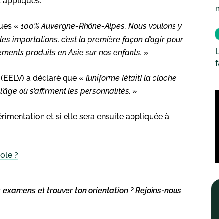
t appliqués.
nues «
100% Auvergne-Rhône-Alpes. Nous voulons y
les importations, c’est la première façon d’agir pour
L
ements produits en Asie sur nos enfants.
»
y (EELV) a déclaré que «
l’uniforme [était] la cloche
l’âge où s’affirment les personnalités.
»
imentation et si elle sera ensuite appliquée à
cole ?
s examens et trouver ton orientation ? Rejoins-nous