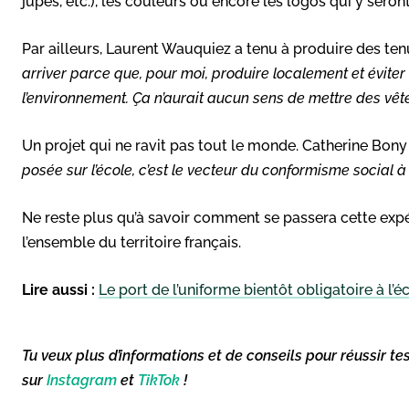
jupes, etc.), les couleurs ou encore les logos qui y seron
Par ailleurs, Laurent Wauquiez a tenu à produire des te
arriver parce que, pour moi, produire localement et éviter 
l’environnement. Ça n’aurait aucun sens de mettre des vêt
Un projet qui ne ravit pas tout le monde. Catherine Bon
posée sur l’école, c’est le vecteur du conformisme social à 
Ne reste plus qu’à savoir comment se passera cette expér
l’ensemble du territoire français.
Lire aussi :
Le port de l’uniforme bientôt obligatoire à l’é
Tu veux plus d’informations et de conseils pour réussir te
sur
Instagram
et
TikTok
!