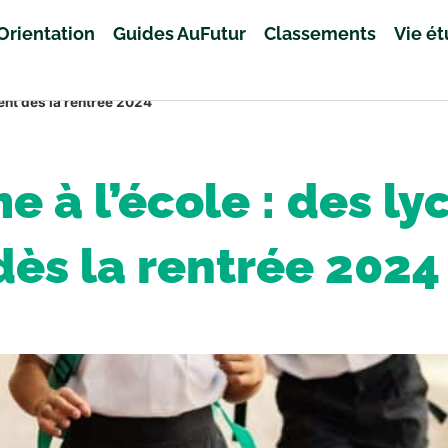
Orientation
Guides AuFutur
Classements
Vie é
gent dès la rentrée 2024
me à l’école : des l
dès la rentrée 2024