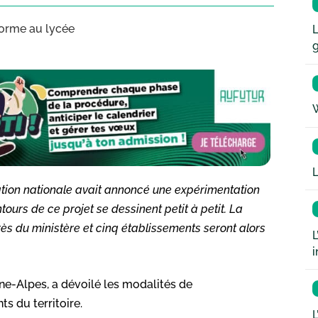
forme au lycée
L
W
L
ucation nationale avait annoncé une expérimentation
ntours de ce projet se dessinent petit à petit. La
ès du ministère et cinq établissements seront alors
L
i
e-Alpes, a dévoilé les modalités de
s du territoire.
L