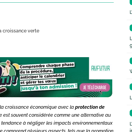
L
la croissance verte
L
W
L
r la croissance économique avec la
protection de
elle est souvent considérée comme une alternative au
 tendance à négliger les impacts environnementaux
L
i
e comprend plusieurs aspects, tels que la promotion