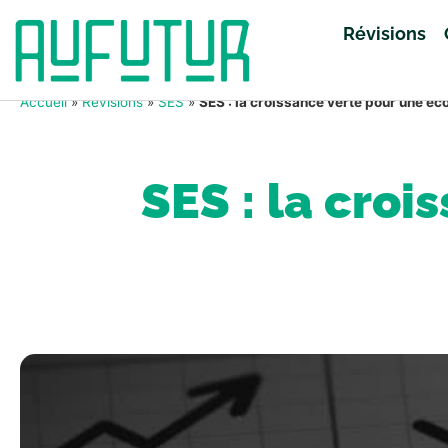
Révisions
Accueil
»
Révisions
»
SES
»
SES : la croissance verte pour une é
SES : la cro