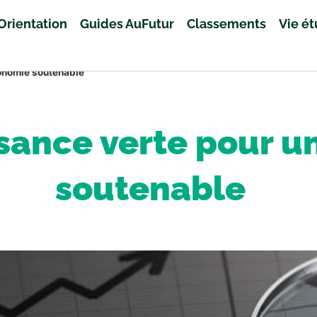
Orientation
Guides AuFutur
Classements
Vie é
conomie soutenable
issance verte pour 
soutenable