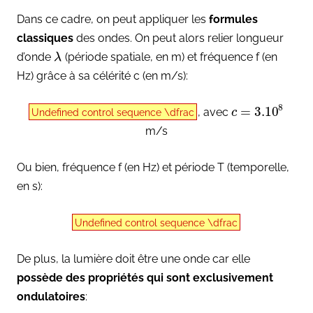
Dans ce cadre, on peut appliquer les
formules
classiques
des ondes. On peut alors relier longueur
d’onde
(période spatiale, en m) et fréquence f (en
λ
Hz) grâce à sa célérité c (en m/s):
8
=
3.10
, avec
c
Undefined control sequence \dfrac
m/s
Ou bien, fréquence f (en Hz) et période T (temporelle,
en s):
Undefined control sequence \dfrac
De plus, la lumière doit être une onde car elle
possède des propriétés qui sont exclusivement
ondulatoires
: