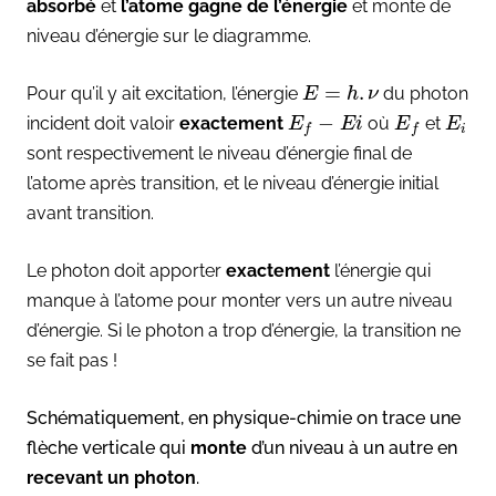
absorbé
et
l’atome gagne de l’énergie
et monte de
niveau d’énergie sur le diagramme.
=
.
Pour qu’il y ait excitation, l’énergie
du photon
E
h
ν
−
incident doit valoir
exactement
où
et
E
E
i
E
E
i
f
f
sont respectivement le niveau d’énergie final de
l’atome après transition, et le niveau d’énergie initial
avant transition.
Le photon doit apporter
exactement
l’énergie qui
manque à l’atome pour monter vers un autre niveau
d’énergie. Si le photon a trop d’énergie, la transition ne
se fait pas !
Schématiquement, en physique-chimie on trace une
flèche verticale qui
monte
d’un niveau à un autre en
recevant un photon
.