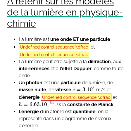
A retenir sur les modèles
de la lumière en physique-
chimie
La lumière est
une onde ET une particule
et
Undefined control sequence \dfrac
Undefined control sequence \dfrac
La lumière peut être sujette à la
diffraction
, aux
interférences
et à
l’effet Doppler
, comme toute
onde
Un
photon
est une
particule
de lumière, de
8
=
3.10
masse nulle
, de
vitesse
m/s et
c
d’énergie
et
Undefined control sequence \dfrac
−
34
=
6.63.10
J.s la
constante de Planck
h
L’énergie
d’un atome est
quantifiée
, on la
représente dans un diagramme de niveaux
d’énergie