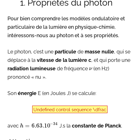
1. Propriétés du photon
Pour bien comprendre les modèles ondulatoire et
particulaire de la lumière en physique-chimie,
intéressons-nous au photon et à ses propriétés.
Le photon, c’est une
particule
de
masse nulle
, qui se
déplace à la
vitesse de la lumière c
, et qui porte une
radiation lumineuse
de fréquence
(en Hz)
ν
prononcé « nu ».
Son
énergie
E (en Joules J) se calcule:
Undefined control sequence \dfrac
−
34
=
6.63.10
avec
J.s la
constante de Planck
.
h