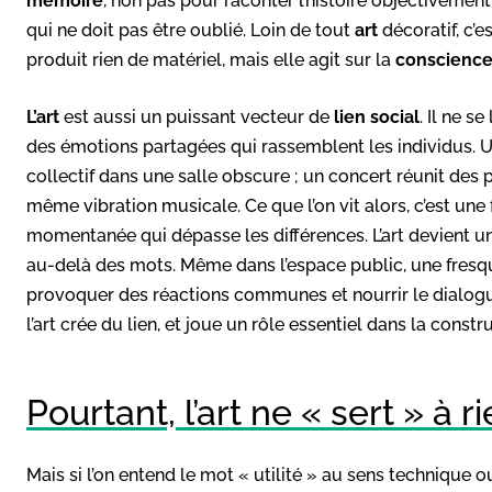
mémoire
, non pas pour raconter l’histoire objectivemen
qui ne doit pas être oublié. Loin de tout
art
décoratif, c’e
produit rien de matériel, mais elle agit sur la
conscienc
L’art
est aussi un puissant vecteur de
lien social
. Il ne s
des émotions partagées qui rassemblent les individus. Un
collectif dans une salle obscure ; un concert réunit des 
même vibration musicale. Ce que l’on vit alors, c’est un
momentanée qui dépasse les différences. L’art devient u
au-delà des mots. Même dans l’espace public, une fres
provoquer des réactions communes et nourrir le dialogue.
l’art crée du lien, et joue un rôle essentiel dans la cons
Pourtant, l’art ne « sert » à 
Mais si l’on entend le mot « utilité » au sens technique ou