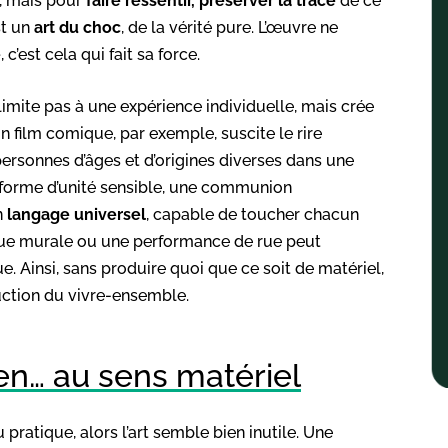
t, mais pour
faire ressentir, préserver la trace
de ce
st un
art du choc
, de la vérité pure. L’œuvre ne
e
, c’est cela qui fait sa force.
e limite pas à une expérience individuelle, mais crée
 film comique, par exemple, suscite le rire
personnes d’âges et d’origines diverses dans une
e forme d’unité sensible, une communion
n
langage universel
, capable de toucher chacun
que murale ou une performance de rue peut
 Ainsi, sans produire quoi que ce soit de matériel,
truction du vivre-ensemble.
rien… au sens matériel
 pratique, alors l’art semble bien inutile. Une