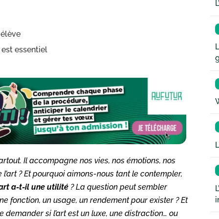
L
, élève
L
l est essentiel
W
L
partout. Il accompagne nos vies, nos émotions, nos
 l’art ? Et pourquoi aimons-nous tant le contempler,
’art a-t-il une utilité
? La question peut sembler
L
i
 une fonction, un usage, un rendement pour exister ? Et
e demander si l’art est un luxe, une distraction… ou