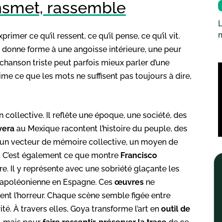
transmet, rassemble
L
imer ce qu’il ressent, ce qu’il pense, ce qu’il vit.
 : il donne forme à une angoisse intérieure, une peur
chanson triste peut parfois mieux parler d’une
ime ce que les mots ne suffisent pas toujours à dire,
on collective. Il reflète une époque, une société, des
vera
au Mexique racontent l’histoire du peuple, des
ient un vecteur de mémoire collective, un moyen de
el. C’est également ce que montre
Francisco
e. Il y représente avec une sobriété glaçante les
 napoléonienne en Espagne. Ces
œuvres
ne
tent l’horreur. Chaque scène semble figée entre
é. À travers elles, Goya transforme l’art en
outil de