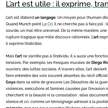
L’art est utile : il exprime, 
L’art est d’abord
un langage
. Un moyen pour l’humain d’expr
Quand Munch peint
Le Cri
, il ne cherche pas à faire joli
sourde, un mal-être universel. De la même manière, une 
rupture tragique que mille discours rationnels. L’
art
expr
il exprime l’indicible.
Mais
l’art
ne s’arrête pas à l’individu. Il a aussi une foncti
tensions. Par exemple, les fresques murales de
Diego Ri
ouvriers, des luttes sociales. À travers elles, l’art dev
faire entendre des voix souvent absentes du récit offici
Goya
dans sa série de gravures Les Désastres de la guerr
violences, exécutions et famines causées par l’invasion
cherchent ni la beauté ni la consolation : elles documen
silence et cri, comme un témoignage adressé à la postérit