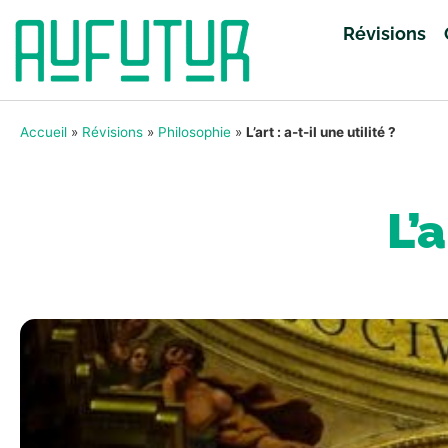
Révisions
Accueil
»
Révisions
»
Philosophie
»
L’art : a-t-il une utilité ?
L’a