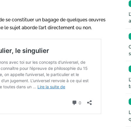
L
nt de se constituer un bagage de quelques œuvres
a
que le sujet aborde l’art directement ou non.
G
s
L
t
L
q