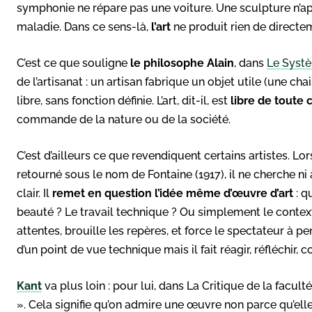
symphonie ne répare pas une voiture. Une sculpture n’ap
maladie. Dans ce sens-là,
l’art
ne produit rien de directem
C’est ce que souligne
le philosophe Alain
, dans
Le Syst
de l’artisanat : un artisan fabrique un objet utile (une cha
libre, sans fonction définie. L’art, dit-il, est
libre de toute 
commande de la nature ou de la société.
C’est d’ailleurs ce que revendiquent certains artistes. L
retourné sous le nom de Fontaine (1917), il ne cherche ni
clair. Il
remet en question l’idée même d’œuvre d’art
: q
beauté ? Le travail technique ? Ou simplement le context
attentes, brouille les repères, et force le spectateur à p
d’un point de vue technique mais il fait réagir, réfléchir, c
Kant
va plus loin : pour lui, dans La Critique de la facult
». Cela signifie qu’on admire une œuvre non parce qu’ell