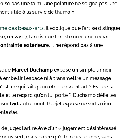
aise pas une faim. Une peinture ne soigne pas une
ent utile à la survie de l’humain.
ème des beaux-arts
. Il explique que l’art se distingue
ise, un vase), tandis que l’artiste crée une œuvre
contrainte extérieure
. Il ne répond pas à une
orsque
Marcel Duchamp
expose un simple urinoir
 à embellir l’espace ni à transmettre un message
u’est-ce qui fait qu’un objet devient art ? Est-ce la
e et le regard qu’on lui porte ? Duchamp défie les
enser
l’art
autrement. L’objet exposé ne sert à rien
ontester.
é de juger, l’art relève d’un « jugement désintéressé
e nous sert, mais parce qu’elle nous touche, sans