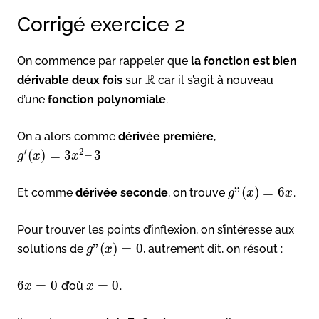
Corrigé exercice 2
On commence par rappeler que
la fonction est bien
R
dérivable deux fois
sur
car il s’agit à nouveau
d’une
fonction polynomiale
.
On a alors comme
dérivée première
,
′
2
(
)
=
3
–
3
g
x
x
”
(
)
=
6
Et comme
dérivée seconde
, on trouve
.
g
x
x
Pour trouver les points d’inflexion, on s’intéresse aux
”
(
)
=
0
solutions de
, autrement dit, on résout :
g
x
6
=
0
=
0
d’où
.
x
x