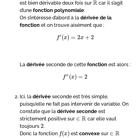
R
est bien dérivable deux fois sur
car il s’agit
d’une
fonction polynomiale
.
On s’intéresse d’abord à la
dérivée de la
fonction
et on trouve aisément que :
′
(
)
=
2
+
2
f
x
x
La
dérivée
seconde de cette
fonction
est alors :
”
(
)
=
2
f
x
Ici, la
dérivée
seconde est très simple,
puisqu’elle ne fait pas intervenir de variable. On
constate que la
dérivée seconde
est
R
∈
strictement positive sur
car elle vaut
2
toujours
.
R
(
)
∈
Donc la fonction
est
convexe
sur
f
x