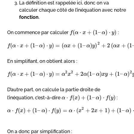
La définition est rappelée ici, donc on va
calculer chaque côté de l’inéquation avec notre
fonction
.
(
⋅
+
(
1
–
)
⋅
)
On commence par calculer
:
f
α
x
α
y
2
(
⋅
+
(
1
–
)
⋅
)
=
(
+
(
1
–
)
)
+
2
(
+
(
1
f
α
x
α
y
α
x
α
y
α
x
En simplifiant, on obtient alors :
2
2
2
(
⋅
+
(
1
–
)
⋅
)
=
+
2
(
1
–
)
+
(
1
–
)
f
α
x
α
y
α
x
α
α
x
y
α
D’autre part, on calcule la partie droite de
⋅
(
)
+
(
1
–
)
⋅
(
)
l’inéquation, c’est-à-dire
:
α
f
x
α
f
y
2
⋅
(
)
+
(
1
–
)
⋅
(
)
=
⋅
(
+
2
+
1
)
+
(
1
–
)
α
f
x
α
f
y
α
x
x
α
On a donc par simplification :