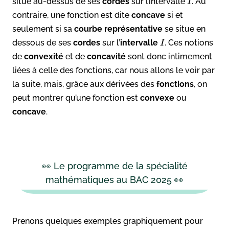
situe au-dessus de ses
cordes
sur l’intervalle
. Au
I
contraire, une fonction est dite
concave
si et
seulement si sa
courbe représentative
se situe en
dessous de ses
cordes
sur l’
intervalle
. Ces notions
I
de
convexité
et de
concavité
sont donc intimement
liées à celle des fonctions, car nous allons le voir par
la suite, mais, grâce aux dérivées des
fonctions
, on
peut montrer qu’une fonction est
convexe
ou
concave
.
👀 Le programme de la spécialité
mathématiques au BAC 2025 👀
Prenons quelques exemples graphiquement pour