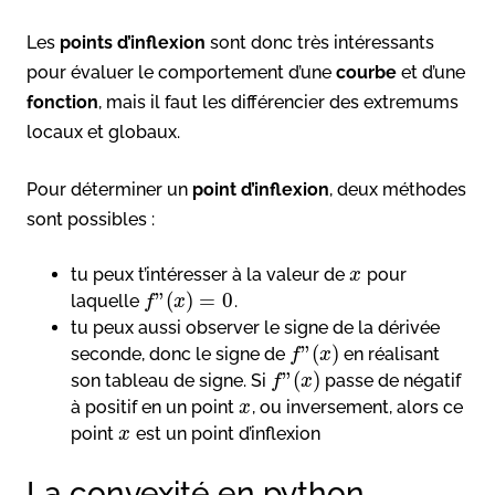
Les
points d’inflexion
sont donc très intéressants
pour évaluer le comportement d’une
courbe
et d’une
fonction
, mais il faut les différencier des extremums
locaux et globaux.
Pour déterminer un
point d’inflexion
, deux méthodes
sont possibles :
tu peux t’intéresser à la valeur de
pour
x
”
(
)
=
0
laquelle
.
f
x
tu peux aussi observer le signe de la dérivée
”
(
)
seconde, donc le signe de
en réalisant
f
x
”
(
)
son tableau de signe. Si
passe de négatif
f
x
à positif en un point
, ou inversement, alors ce
x
point
est un point d’inflexion
x
La convexité en python