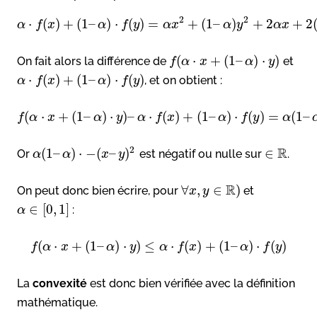
2
2
⋅
(
)
+
(
1
–
)
⋅
(
)
=
+
(
1
–
)
+
2
+
2
α
f
x
α
f
y
α
x
α
y
α
x
(
⋅
+
(
1
–
)
⋅
)
On fait alors la différence de
et
f
α
x
α
y
⋅
(
)
+
(
1
–
)
⋅
(
)
, et on obtient :
α
f
x
α
f
y
(
⋅
+
(
1
–
)
⋅
)
–
⋅
(
)
+
(
1
–
)
⋅
(
)
=
(
1
–
f
α
x
α
y
α
f
x
α
f
y
α
R
2
(
1
–
)
⋅
−
(
–
)
∈
Or
est négatif ou nulle sur
.
α
α
x
y
R
∀
,
∈
)
On peut donc bien écrire, pour
et
x
y
∈
[
0
,
1
]
:
α
(
⋅
+
(
1
–
)
⋅
)
≤
⋅
(
)
+
(
1
–
)
⋅
(
)
f
α
x
α
y
α
f
x
α
f
y
La
convexité
est donc bien vérifiée avec la définition
mathématique.