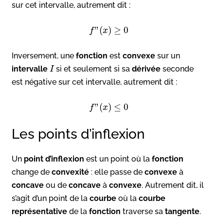
sur cet intervalle, autrement dit :
”
(
)
≥
0
f
x
Inversement, une
fonction
est
convexe
sur un
intervalle
si et seulement si sa
dérivée
seconde
I
est négative sur cet intervalle, autrement dit :
”
(
)
≤
0
f
x
Les points d’inflexion
Un
point d’inflexion
est un point où la
fonction
change de
convexité
: elle passe de
convexe
à
concave
ou de
concave
à
convexe
. Autrement dit, il
s’agit d’un point de la
courbe
où la
courbe
représentative
de la
fonction
traverse sa
tangente
.