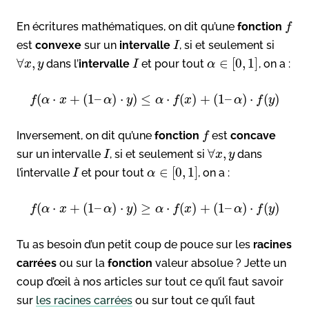
En écritures mathématiques, on dit qu’une
fonction
f
est
convexe
sur un
intervalle
, si et seulement si
I
∀
,
∈
[
0
,
1
]
dans l’
intervalle
et pour tout
, on a :
x
y
I
α
(
⋅
+
(
1
–
)
⋅
)
≤
⋅
(
)
+
(
1
–
)
⋅
(
)
f
α
x
α
y
α
f
x
α
f
y
Inversement, on dit qu’une
fonction
est
concave
f
∀
,
sur un intervalle
, si et seulement si
dans
I
x
y
∈
[
0
,
1
]
l’intervalle
et pour tout
, on a :
I
α
(
⋅
+
(
1
–
)
⋅
)
≥
⋅
(
)
+
(
1
–
)
⋅
(
)
f
α
x
α
y
α
f
x
α
f
y
Tu as besoin d’un petit coup de pouce sur les
racines
carrées
ou sur la
fonction
valeur absolue ? Jette un
coup d’œil à nos articles sur tout ce qu’il faut savoir
sur
les racines carrées
ou sur tout ce qu’il faut