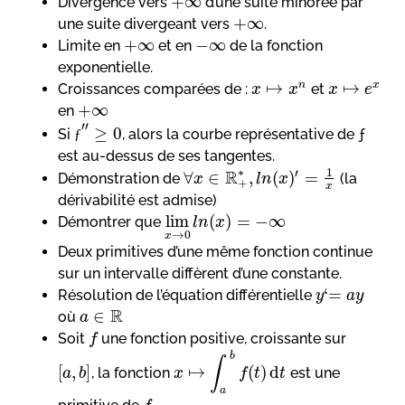
+
∞
Divergence vers
d’une suite minorée par
+
∞
une suite divergeant vers
.
+
∞
−
∞
Limite en
et en
de la fonction
exponentielle.
↦
↦
n
x
Croissances comparées de :
et
x
x
x
e
+
∞
en
′′
≥
0
Si
, alors la courbe représentative de ƒ
ƒ
est au-dessus de ses tangentes.
∗
1
R
′
∀
∈
,
(
)
=
Démonstration de
(la
x
l
n
x
+
x
dérivabilité est admise)
lim
(
)
=
−
∞
Démontrer que
l
n
x
→
0
x
Deux primitives d’une même fonction continue
sur un intervalle diffèrent d’une constante.
‘
=
Résolution de l’équation différentielle
y
a
y
R
∈
où
a
Soit
une fonction positive, croissante sur
f
b
∫
[
,
]
↦
(
)
d
, la fonction
est une
a
b
x
f
t
t
a