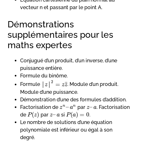
vecteur n et passant par le point A.
Démonstrations
supplémentaires pour les
maths expertes
Conjugué d’un produit, d’un inverse, d’une
puissance entière.
Formule du binôme.
2
=
¯
¯
¯
Formule
. Module d’un produit.
│
z
│
z
z
Module d’une puissance.
Démonstration d’une des formules d’addition.
–
–
n
n
Factorisation de
par
. Factorisation
z
a
z
a
(
)
–
(
)
=
0
de
par
si
.
P
z
z
a
P
a
Le nombre de solutions d’une équation
polynomiale est inférieur ou égal à son
degré.