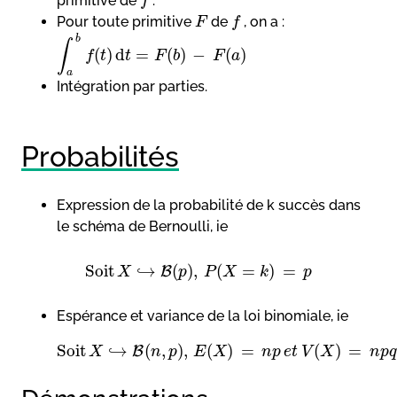
primitive de
.
f
Pour toute primitive
de
, on a :
F
f
b
∫
(
)
d
=
(
)
−
(
)
f
t
t
F
b
F
a
a
Intégration par parties.
Probabilités
Expression de la probabilité de k succès dans
le schéma de Bernoulli, ie
Soit
↪
(
)
,
(
=
)
=
B
X
p
P
X
k
p
Espérance et variance de la loi binomiale, ie
Soit
↪
(
,
)
,
(
)
=
(
)
=
B
X
n
p
E
X
n
p
e
t
V
X
n
p
q