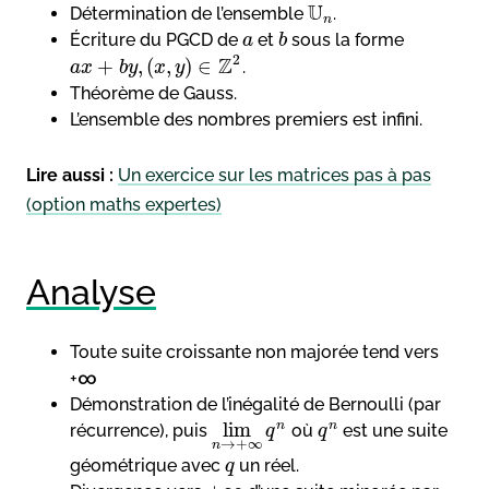
U
Détermination de l’ensemble
.
n
Écriture du PGCD de
et
sous la forme
a
b
2
Z
+
,
(
,
)
∈
.
a
x
b
y
x
y
Théorème de Gauss.
L’ensemble des nombres premiers est infini.
Lire aussi :
Un exercice sur les matrices pas à pas
(option maths expertes)
Analyse
Toute suite croissante non majorée tend vers
+∞
Démonstration de l’inégalité de Bernoulli (par
lim
n
n
récurrence), puis
où
est une suite
q
q
→
+
∞
n
géométrique avec
un réel.
q