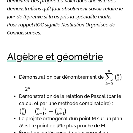
démontrer des propriétés. Voici donc une liste des
démonstrations qu’il faut absolument savoir refaire le
jour de l’épreuve si tu as pris la spécialité maths.
Pour rappel ROC signifie Restitution Organisée de
Connaissances.
Algèbre et géométrie
n
∑
n
(
)
Démonstration par dénombrement de
k
=
0
k
n
=
2
Démonstration de la relation de Pascal (par le
calcul et par une méthode combinatoire) :
+
1
n
n
n
=
+
(
)
(
)
(
)
+
1
+
1
k
k
k
Le projeté orthogonal d’un point M sur un plan
𝒫 est le point de 𝒫 le plus proche de M.
Équation cartésienne du plan normal au