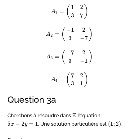
1
2
(
)
=
A
1
3
7
−
1
2
(
)
=
A
2
3
−
7
−
7
2
(
)
=
A
3
3
−
1
7
2
(
)
=
A
4
3
1
Question 3a
Z
Cherchons à résoudre dans
l’équation
5
−
2
=
1
(
1
;
2
)
. Une solution particulière est
.
x
y