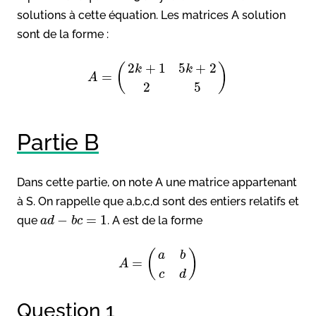
solutions à cette équation. Les matrices A solution
sont de la forme :
2
+
1
5
+
2
(
)
k
k
=
A
2
5
Partie B
Dans cette partie, on note A une matrice appartenant
à S. On rappelle que a,b,c,d sont des entiers relatifs et
−
=
1
que
. A est de la forme
a
d
b
c
(
)
a
b
=
A
c
d
Question 1