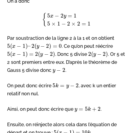
On a donc
5
−
2
=
1
{
x
y
5
×
1
−
2
×
2
=
1
Par soustraction de la ligne 2 à la 1 et on obtient
5
(
−
1
)
–
2
(
−
2
)
=
0
. Ce qu’on peut réécrire
x
y
5
(
−
1
)
=
2
(
−
2
)
2
(
−
2
)
. Donc 5 divise
. Or 5 et
x
y
y
2 sont premiers entre eux. D’après le théorème de
−
2
Gauss 5 divise donc
.
y
5
=
−
2
On peut donc écrire
, avec k un entier
k
y
relatif non nul.
=
5
+
2
Ainsi, on peut donc écrire que
.
y
k
Ensuite, on réinjecte alors cela dans l’équation de
5
(
−
1
)
=
10
départ et on trouve :
.
x
k