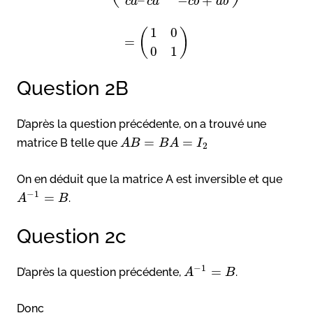
–
−
+
c
d
c
d
c
b
a
b
1
0
(
)
=
0
1
Question 2B
D’après la question précédente, on a trouvé une
=
=
matrice B telle que
A
B
B
A
I
2
On en déduit que la matrice A est inversible et que
−
1
=
.
A
B
Question 2c
−
1
=
D’après la question précédente,
.
A
B
Donc