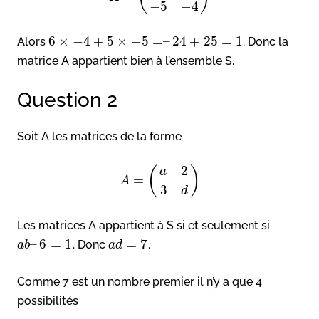
−
5
−
4
6
×
−
4
+
5
×
−
5
=
–
24
+
25
=
1
Alors
. Donc la
matrice A appartient bien à l’ensemble S.
Question 2
Soit A les matrices de la forme
2
(
)
a
=
A
3
d
Les matrices A appartient à S si et seulement si
–
6
=
1
=
7
. Donc
.
a
b
a
d
Comme 7 est un nombre premier il n’y a que 4
possibilités