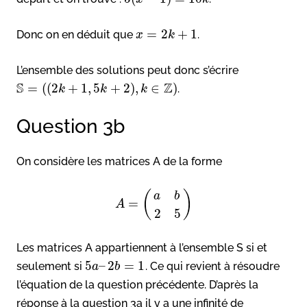
=
2
+
1
Donc on en déduit que
.
x
k
L’ensemble des solutions peut donc s’écrire
S
Z
=
(
(
2
+
1
,
5
+
2
)
,
∈
)
.
k
k
k
Question 3b
On considère les matrices A de la forme
(
)
a
b
=
A
2
5
Les matrices A appartiennent à l’ensemble S si et
5
–
2
=
1
seulement si
. Ce qui revient à résoudre
a
b
l’équation de la question précédente. D’après la
réponse à la question 3a il y a une infinité de