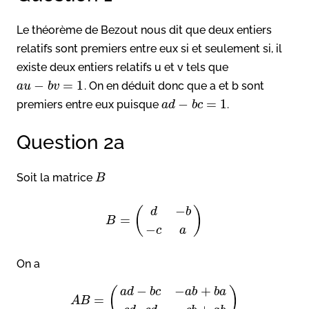
Le théorème de Bezout nous dit que deux entiers
relatifs sont premiers entre eux si et seulement si, il
existe deux entiers relatifs u et v tels que
−
=
1
. On en déduit donc que a et b sont
a
u
b
v
−
=
1
premiers entre eux puisque
.
a
d
b
c
Question 2a
Soit la matrice
B
−
(
)
d
b
=
B
−
c
a
On a
−
−
+
(
)
a
d
b
c
a
b
b
a
=
A
B