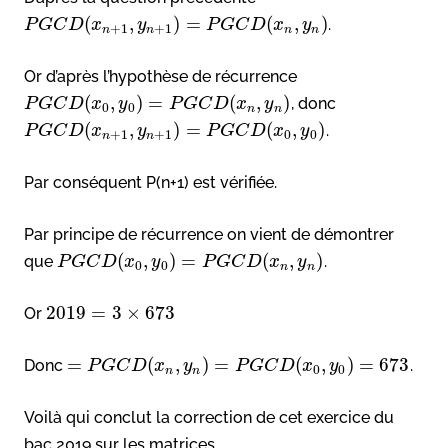
(
,
)
=
(
,
)
.
P
G
C
D
x
y
P
G
C
D
x
y
+
1
+
1
n
n
n
n
Or d’après l’hypothèse de récurrence
(
,
)
=
(
,
)
, donc
P
G
C
D
x
y
P
G
C
D
x
y
0
0
n
n
(
,
)
=
(
,
)
.
P
G
C
D
x
y
P
G
C
D
x
y
+
1
+
1
0
0
n
n
Par conséquent P(n+1) est vérifiée.
Par principe de récurrence on vient de démontrer
(
,
)
=
(
,
)
que
.
P
G
C
D
x
y
P
G
C
D
x
y
0
0
n
n
2019
=
3
×
673
Or
=
(
,
)
=
(
,
)
=
673
Donc
.
P
G
C
D
x
y
P
G
C
D
x
y
0
0
n
n
Voilà qui conclut la correction de cet exercice du
bac 2019 sur les matrices.