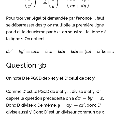
(
)
(
)
(
)
=
=
A
′
+
y
y
c
x
d
y
Pour trouver l’égalité demandée par l’énoncé, il faut
se débarrasser des
, on multiplie la première ligne
y
par d et la deuxième par b et on soustrait la ligne 2 à
la ligne 1. On obtient
′
′
−
=
−
+
−
=
(
−
)
=
d
x
b
y
a
d
x
b
c
x
b
d
y
b
d
y
a
d
b
c
x
Question 3b
On note D le PGCD de x et y et D’ celui de x’et y’.
Comme D’ est le PGCD de x’ et y’, il divise x’ et y’. Or
′
′
−
=
d’après la question précédente on a
.
d
x
b
y
x
′
′
=
+
Donc D’ divise x. De même,
, donc D’
y
a
y
c
x
divise aussi y’. Donc D’ est un diviseur commun de x