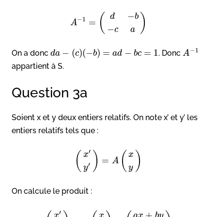
−
(
)
d
b
−
1
=
A
−
c
a
−
1
−
(
)
(
−
)
=
−
=
1
On a donc
. Donc
d
a
c
b
a
d
b
c
A
appartient à S.
Question 3a
Soient x et y deux entiers relatifs. On note x’ et y’ les
entiers relatifs tels que :
′
(
)
(
)
x
x
=
A
′
y
y
On calcule le produit :
′
+
a
x
b
y
x
x