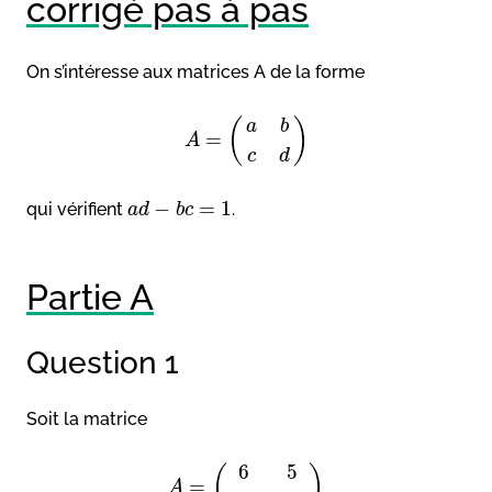
corrigé pas à pas
On s’intéresse aux matrices A de la forme
(
)
a
b
=
A
c
d
−
=
1
qui vérifient
.
a
d
b
c
Partie A
Question 1
Soit la matrice
6
5
(
)
=
A