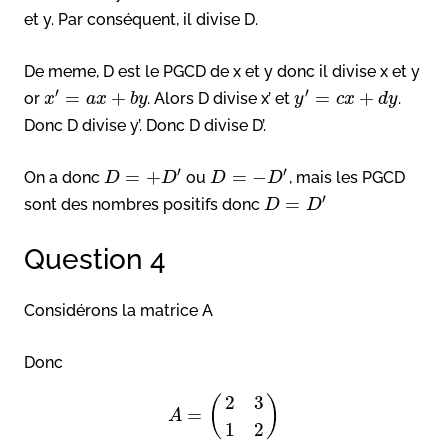
et y. Par conséquent, il divise D.
De meme, D est le PGCD de x et y donc il divise x et y
′
′
=
+
=
+
or
. Alors D divise x’ et
.
x
a
x
b
y
y
c
x
d
y
Donc D divise y’. Donc D divise D’.
′
′
=
+
=
−
On a donc
ou
, mais les PGCD
D
D
D
D
′
=
sont des nombres positifs donc
D
D
Question 4
Considérons la matrice A
Donc
2
3
(
)
=
A
1
2