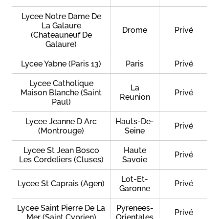
Lycee Notre Dame De
La Galaure
Drome
Privé
(Chateauneuf De
Galaure)
Lycee Yabne (Paris 13)
Paris
Privé
Lycee Catholique
La
Maison Blanche (Saint
Privé
Reunion
Paul)
Lycee Jeanne D Arc
Hauts-De-
Privé
(Montrouge)
Seine
Lycee St Jean Bosco
Haute
Privé
Les Cordeliers (Cluses)
Savoie
Lot-Et-
Lycee St Caprais (Agen)
Privé
Garonne
Lycee Saint Pierre De La
Pyrenees-
Privé
Mer (Saint Cyprien)
Orientales