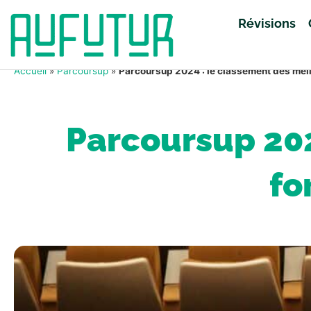
Révisions
Accueil
»
Parcoursup
»
Parcoursup 2024 : le classement des meil
Parcoursup 202
fo