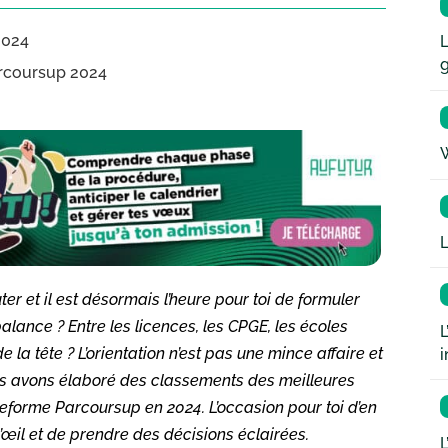
2024
L
arcoursup 2024
W
L
 et il est désormais l’heure pour toi de formuler
alance ? Entre les licences, les CPGE, les écoles
L
 la tête ? L’orientation n’est pas une mince affaire et
i
nous avons élaboré des classements des meilleures
teforme Parcoursup en 2024. L’occasion pour toi d’en
œil et de prendre des décisions éclairées.
L