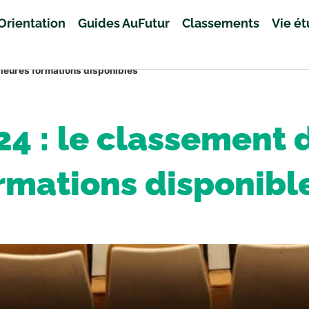
Orientation
Guides AuFutur
Classements
Vie é
leures formations disponibles
4 : le classement 
rmations disponibl