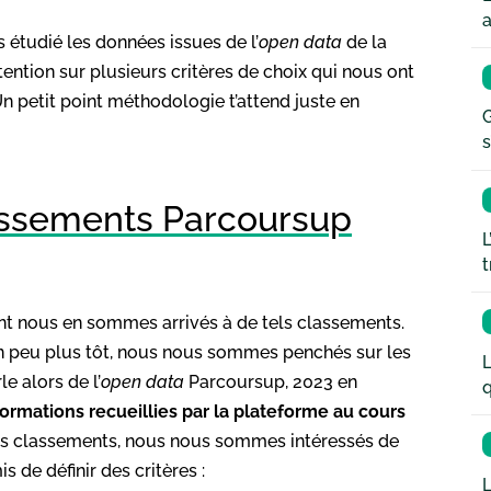
a
 étudié les données issues de l’
open data
de la
ntion sur plusieurs critères de choix qui nous ont
n petit point méthodologie t’attend juste en
G
s
assements Parcoursup
L
t
nt nous en sommes arrivés à de tels classements.
 un peu plus tôt, nous nous sommes penchés sur les
L
 alors de l’
open data
Parcoursup, 2023 en
q
rmations recueillies par la plateforme au cours
nos classements, nous nous sommes intéressés de
s de définir des critères :
L