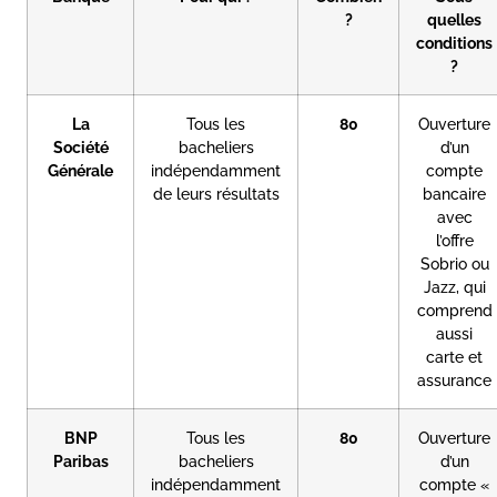
?
quelles
conditions
?
La
Tous les
80
Ouverture
Société
bacheliers
d’un
Générale
indépendamment
compte
de leurs résultats
bancaire
avec
l’offre
Sobrio ou
Jazz, qui
comprend
aussi
carte et
assurance
BNP
Tous les
80
Ouverture
Paribas
bacheliers
d’un
indépendamment
compte «