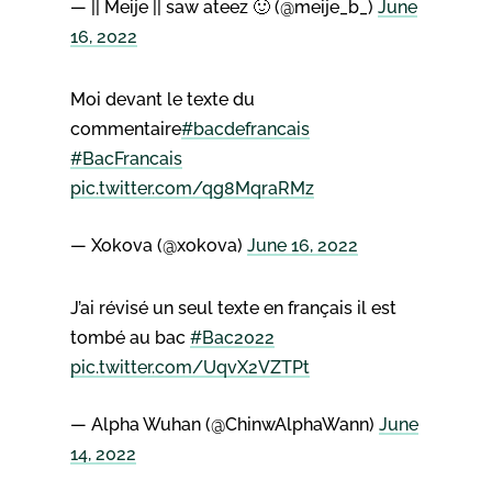
— || Meije || saw ateez 🙂 (@meije_b_)
June
16, 2022
Moi devant le texte du
commentaire
#bacdefrancais
#BacFrancais
pic.twitter.com/qg8MqraRMz
— Xokova (@xokova)
June 16, 2022
J’ai révisé un seul texte en français il est
tombé au bac
#Bac2022
pic.twitter.com/UqvX2VZTPt
— Alpha Wuhan (@ChinwAlphaWann)
June
14, 2022