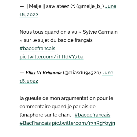
— || Meije || saw ateez 🙂 (@meije_b_)
June
16, 2022
Nous tous quand on a vu « Sylvie Germain
» sur le sujet du bac de français
#bacdefrancais
pic.twitter.com/iTTfdVY7ba
— 𝑬𝒍𝒊𝒂𝒔 𝑽𝒊 𝑩𝒓𝒊𝒕𝒂𝒏𝒏𝒊𝒂 (@eliasdu94320)
June
16, 2022
la gueule de mon argumentation pour le
commentaire quand je parlais de
l’anaphore sur le chant :
#bacdefrancais
#BacFrancais
pic.twitter.com/r33RgYoyjn