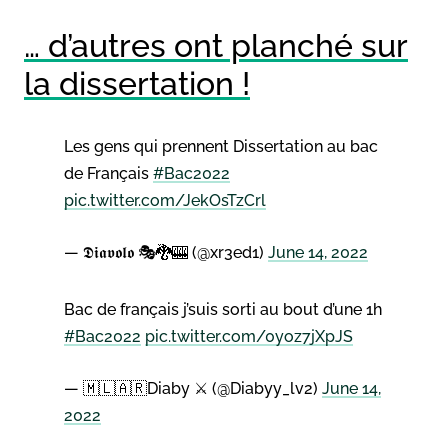
… d’autres ont planché sur
la dissertation !
Les gens qui prennent Dissertation au bac
de Français
#Bac2022
pic.twitter.com/JekOsTzCrl
— 𝕯𝖎𝖆𝖛𝖔𝖑𝖔 🎭🐉🎰 (@xr3ed1)
June 14, 2022
Bac de français j’suis sorti au bout d’une 1h
#Bac2022
pic.twitter.com/0yoz7jXpJS
— 🇲🇱🇦🇷Diaby ⚔️ (@Diabyy_lv2)
June 14,
2022