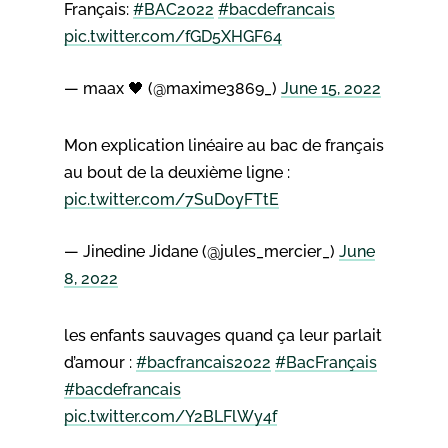
Français:
#BAC2022
#bacdefrancais
pic.twitter.com/fGD5XHGF64
— maax 🖤 (@maxime3869_)
June 15, 2022
Mon explication linéaire au bac de français
au bout de la deuxième ligne :
pic.twitter.com/7SuDoyFTtE
— Jinedine Jidane (@jules_mercier_)
June
8, 2022
les enfants sauvages quand ça leur parlait
d’amour :
#bacfrancais2022
#BacFrançais
#bacdefrancais
pic.twitter.com/Y2BLFlWy4f