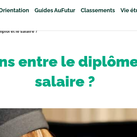
Orientation
Guides AuFutur
Classements
Vie é
ploi et le salaire ?
ns entre le diplôme,
salaire ?