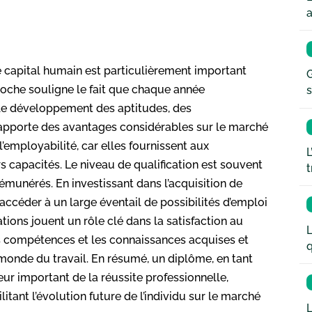
a
 capital humain est particulièrement important
G
roche souligne le fait que chaque année
s
 le développement des aptitudes, des
apporte des avantages considérables sur le marché
l’employabilité, car elles fournissent aux
L
 capacités. Le niveau de qualification est souvent
t
rémunérés. En investissant dans l’acquisition de
ccéder à un large éventail de possibilités d’emploi
ations jouent un rôle clé dans la satisfaction au
L
les compétences et les connaissances acquises et
q
 monde du travail. En résumé, un diplôme, en tant
eur important de la réussite professionnelle,
litant l’évolution future de l’individu sur le marché
L