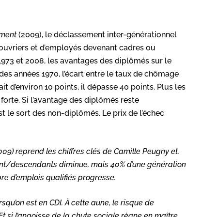
ement
(2009), le déclassement inter-générationnel
d’ouvriers et d’employés devenant cadres ou
 1973 et 2008, les avantages des diplômés sur le
 des années 1970, l’écart entre le taux de chômage
 d’environ 10 points, il dépasse 40 points. Plus les
 forte. Si l’avantage des diplômés reste
est le sort des non-diplômés. Le prix de l’échec
9) reprend les chiffres clés de Camille Peugny et,
ndant/descendants diminue, mais 40% d’une génération
re d’emplois qualifiés progresse.
squ’on est en CDI. À cette aune, le risque de
Et si l’angoisse de la chute sociale règne en maître