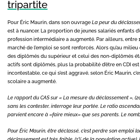
tripartite
Pour Éric Maurin, dans son ouvrage
La peur du déclass
est à nuancer. La proportion de jeunes salariés enfants 
profession intermédiaire a augmenté. Par ailleurs, entre
marché de l’emploi se sont renforcés. Alors qu’au milieu
des diplômés du supérieur et celui des non-diplômés était
actifs sont diplômés, plus la probabilité d’être en CDI est
incontestable, ce qui s’est aggravé, selon Éric Maurin, c’
scolaire a augmenté.
Le rapport du CAS sur « La mesure du déclassement », (200
sans les contester, interroge leur portée. Le ratio asce
parvient encore à «faire mieux» que ses parents. Le nomb
Pour Éric Maurin, être déclassé, c’est perdre son emploi lor
déclassement est très faible, (1% de la population active). 