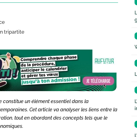
L
nce
 tripartite
W
L
L
re constitue un élément essentiel dans la
i
raines. Cet article va analyser les liens entre la
ération, tout en abordant des concepts tels que le
conomiques.
L