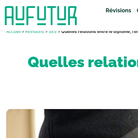
Révisions
Accueil
»
Révisions
»
SES
»
Quelles relations entre le diplôme, l’em
Quelles relatio