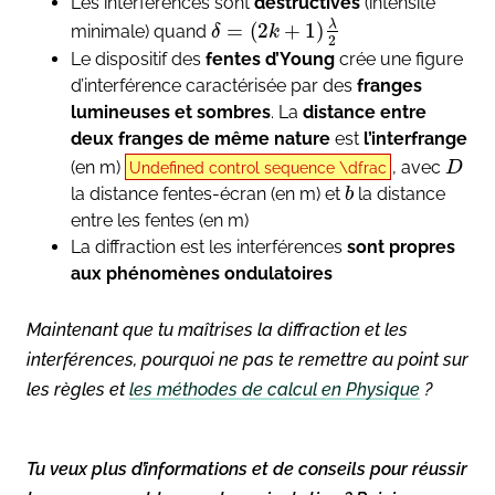
Les interférences sont
destructives
(intensité
λ
=
(
2
+
1
)
minimale) quand
δ
k
2
Le dispositif des
fentes d’Young
crée une figure
d’interférence caractérisée par des
franges
lumineuses et sombres
. La
distance entre
deux franges de même nature
est
l’interfrange
(en m)
, avec
D
Undefined control sequence \dfrac
la distance fentes-écran (en m) et
la distance
b
entre les fentes (en m)
La diffraction est les interférences
sont propres
aux phénomènes ondulatoires
Maintenant que tu maîtrises la diffraction et les
interférences, pourquoi ne pas te remettre au point sur
les règles et
les méthodes de calcul en Physique
?
Tu veux plus d’informations et de conseils pour réussir