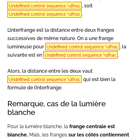
, soit
Undefined control sequence \dfrac
.
Undefined control sequence \dfrac
L’interfrange est la distance entre deux franges
successives de même nature. On a une frange
lumineuse pour
, la
Undefined control sequence \dfrac
suivante est en
.
Undefined control sequence \dfrac
Alors, la distance entre les deux vaut
qui est bien la
Undefined control sequence \dfrac
formule de l’interfrange.
Remarque, cas de la lumière
blanche
Pour la lumière blanche, la
frange centrale est
blanche.
Mais, les franges
sur les côtés contiennent