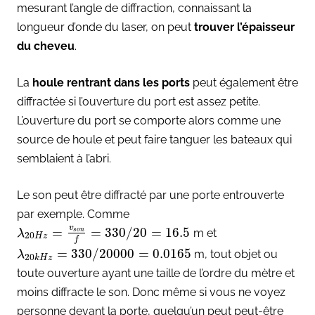
mesurant l’angle de diffraction, connaissant la
longueur d’onde du laser, on peut
trouver l’épaisseur
du cheveu
.
La
houle rentrant dans les ports
peut également être
diffractée si l’ouverture du port est assez petite.
L’ouverture du port se comporte alors comme une
source de houle et peut faire tanguer les bateaux qui
semblaient à l’abri.
Le son peut être diffracté par une porte entrouverte
par exemple. Comme
v
=
=
330
/
20
=
16.5
m et
s
o
n
λ
20
H
z
f
=
330
/
20000
=
0.0165
m, tout objet ou
λ
20
k
H
z
toute ouverture ayant une taille de l’ordre du mètre et
moins diffracte le son. Donc même si vous ne voyez
personne devant la porte, quelqu’un peut peut-être