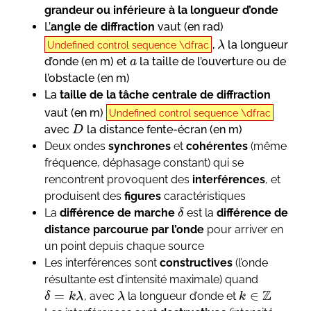
grandeur ou inférieure à la longueur d’onde
L’
angle de diffraction
vaut (en rad)
,
la longueur
λ
Undefined control sequence \dfrac
d’onde (en m) et
la taille de l’ouverture ou de
a
l’obstacle (en m)
La
taille de la tâche centrale de diffraction
vaut (en m)
Undefined control sequence \dfrac
avec
la distance fente-écran (en m)
D
Deux ondes
synchrones
et
cohérentes
(même
fréquence, déphasage constant) qui se
rencontrent provoquent des
interférences
, et
produisent des
figures
caractéristiques
La
différence de marche
est la
différence de
δ
distance parcourue par l’onde
pour arriver en
un point depuis chaque source
Les interférences sont
constructives
(l’onde
résultante est d’intensité maximale) quand
Z
=
∈
, avec
la longueur d’onde et
δ
k
λ
λ
k