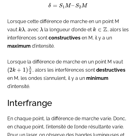
=
–
δ
S
M
S
M
1
2
Lorsque cette différence de marche en un point M
Z
∈
vaut
, avec
la longueur d’onde et
, alors les
k
λ
λ
k
interférences sont
constructives
en M, il y a un
maximum
d’intensité.
Lorsque la différence de marche en un point M vaut
λ
(
2
+
1
)
, alors les interférences sont
destructives
k
2
en M, les ondes s’annulent, il y a un
minimum
d’intensité.
Interfrange
En chaque point, la différence de marche varie. Donc,
en chaque point, l’intensité de l’onde résultante varie.
Pour un laser, on observe des bandes lumineuses et