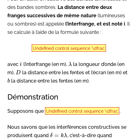
des bandes sombres.
La distance entre deux
franges successives de même nature
(lumineuses
ou sombres) est appelée
l’interfrange, et est noté i
. Il
se calcule à l’aide de la formule suivante :
Undefined control sequence \dfrac
avec
l’interfrange (en m),
la longueur d’onde (en
i
λ
m),
la distance entre les fentes et l’écran (en m) et
D
la distance entre les fentes (en m).
b
Démonstration
Supposons que
.
Undefined control sequence \dfrac
Nous savons que les interférences constructives se
=
produisent quand
, c’est-à-dire quand
δ
k
λ