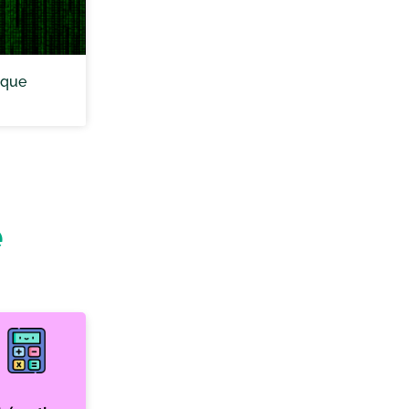
ique
e