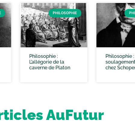
E
PHILOSOPHIE
PH
Philosophie :
Philosophie :
L’allégorie de la
soulagement 
caverne de Platon
chez Schope
rticles AuFutur