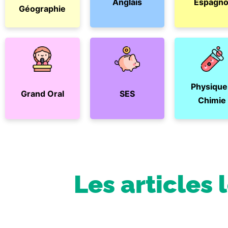
Anglais
Espagno
Géographie
Physique
Grand Oral
SES
Chimie
Les articles 