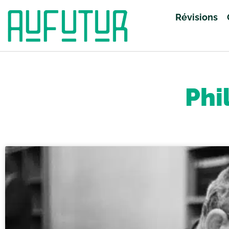
Révisions
Accueil
»
Révisions
»
Philosophie
»
Page 11
Phi