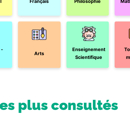
l
Français
Philosophie
Mat
 -
Enseignement
To
Arts
Scientifique
m
les plus consultés