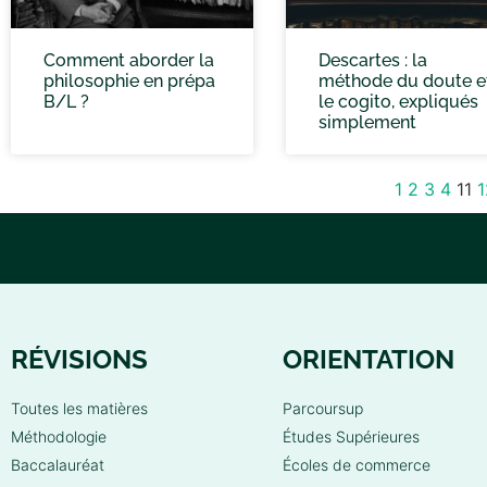
Comment aborder la
Descartes : la
philosophie en prépa
méthode du doute e
B/L ?
le cogito, expliqués
simplement
1
2
3
4
11
1
RÉVISIONS
ORIENTATION
Toutes les matières
Parcoursup
Méthodologie
Études Supérieures
Baccalauréat
Écoles de commerce