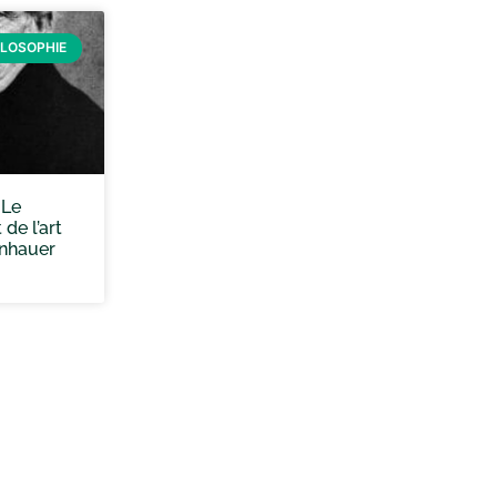
ILOSOPHIE
 Le
de l’art
nhauer