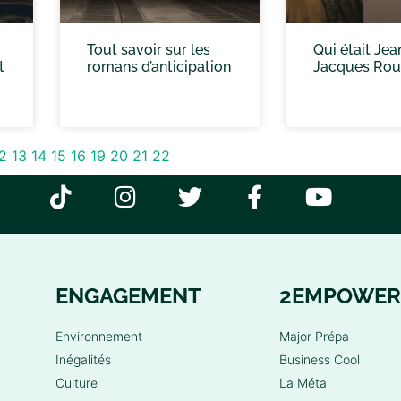
Tout savoir sur les
Qui était Jea
t
romans d’anticipation
Jacques Rou
2
13
14
15
16
19
20
21
22
ENGAGEMENT
2EMPOWER
Environnement
Major Prépa
Inégalités
Business Cool
Culture
La Méta