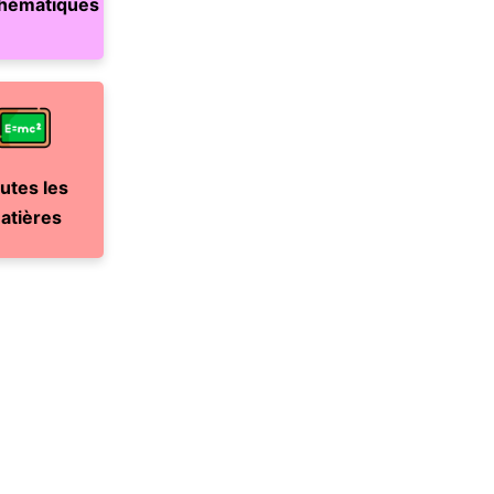
hématiques
utes les
atières