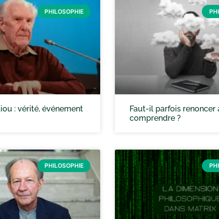
PHILOSOPHIE
PH
iou : vérité, événement
Faut-il parfois renoncer 
comprendre ?
PHILOSOPHIE
PH