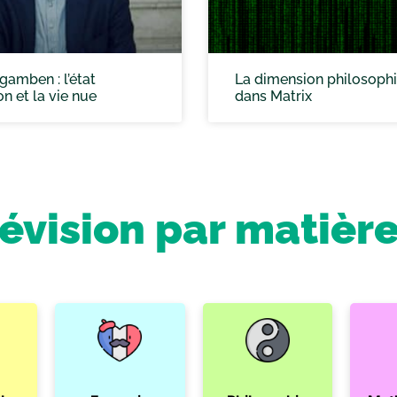
gamben : l’état
La dimension philosoph
on et la vie nue
dans Matrix
révision par matièr