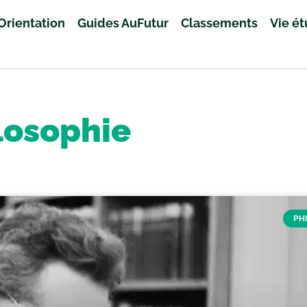
Orientation
Guides AuFutur
Classements
Vie é
losophie
PH