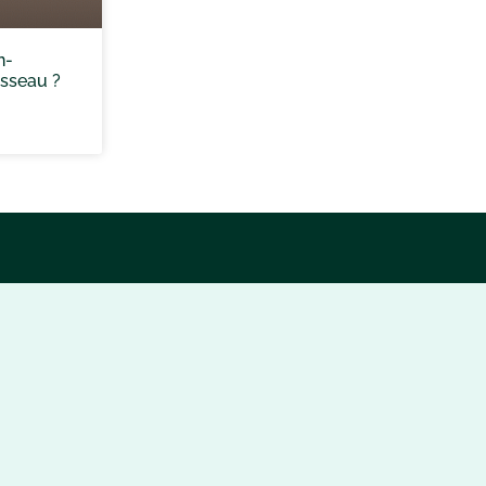
n-
sseau ?