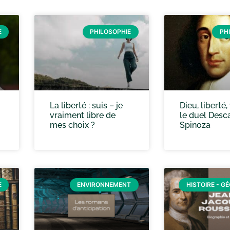
E
PHILOSOPHIE
PH
La liberté : suis – je
Dieu, liberté, 
vraiment libre de
le duel Desc
mes choix ?
Spinoza
E
ENVIRONNEMENT
HISTOIRE - G