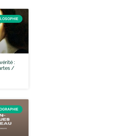
ILOSOPHIE
vérité :
artes /
ÉOGRAPHIE