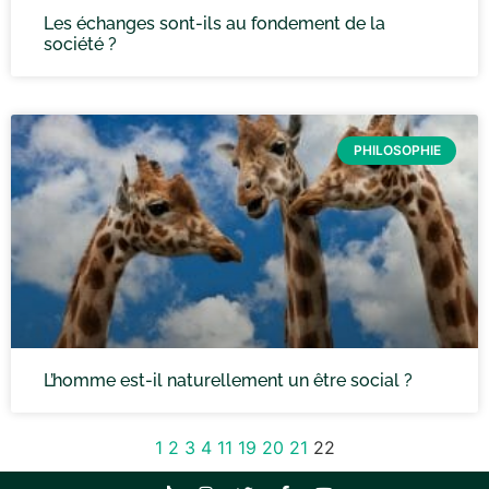
Les échanges sont-ils au fondement de la
société ?
PHILOSOPHIE
L’homme est-il naturellement un être social ?
1
2
3
4
11
19
20
21
22