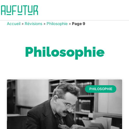
Accueil
»
Révisions
»
Philosophie
»
Page 9
Philosophie
PHILOSOPHIE