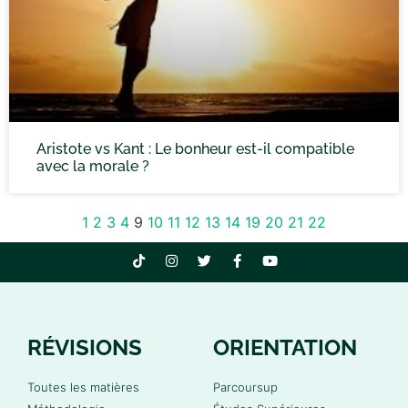
Aristote vs Kant : Le bonheur est-il compatible
avec la morale ?
1
2
3
4
9
10
11
12
13
14
19
20
21
22
RÉVISIONS
ORIENTATION
Toutes les matières
Parcoursup