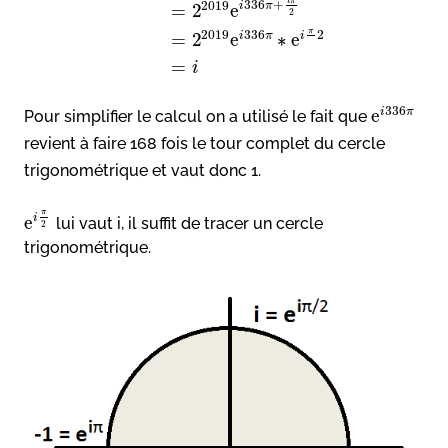
i
π
336
+
2019
i
π
=
2
e
2
π
2019
336
2
=
2
e
∗
e
i
π
i
=
i
336
e
i
π
Pour simplifier le calcul on a utilisé le fait que
revient à faire 168 fois le tour complet du cercle
trigonométrique et vaut donc 1.
π
i
e
lui vaut i, il suffit de tracer un cercle
2
trigonométrique.