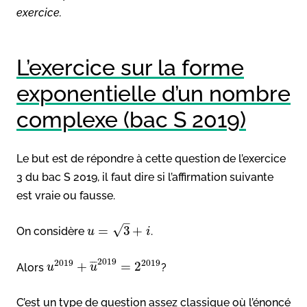
exercice.
L’exercice sur la forme
exponentielle d’un nombre
complexe (bac S 2019)
Le but est de répondre à cette question de l’exercice
3 du bac S 2019, il faut dire si l’affirmation suivante
est vraie ou fausse.
–
√
=
3
+
On considère
.
u
i
2019
2019
2019
+
=
2
¯
¯
¯
Alors
?
u
u
C’est un type de question assez classique où l’énoncé