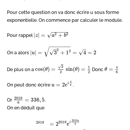
Pour cette question on va donc écrire u sous forme
exponentielle. On commence par calculer le module.
−
−
−
−
−
−
√
2
2
|
|
=
+
Pour rappel
z
a
b
−
−
−
−
−
−
−
√
–
–
2
2
√
√
|
|
=
3
+
1
=
4
=
2
On a alors
u
√
3
1
π
cos
(
)
=
sin
(
)
=
=
De plus on a
Donc
θ
θ
θ
2
2
6
π
i
=
2
On peut donc écrire
.
u
e
6
2019
=
336
,
5
Or
.
6
On en déduit que
2019
π
2019
2019
i
=
2
e
6