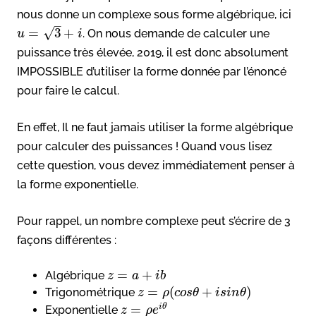
nous donne un complexe sous forme algébrique, ici
–
√
=
3
+
. On nous demande de calculer une
u
i
puissance très élevée, 2019, il est donc absolument
IMPOSSIBLE d’utiliser la forme donnée par l’énoncé
pour faire le calcul.
En effet, Il ne faut jamais utiliser la forme algébrique
pour calculer des puissances ! Quand vous lisez
cette question, vous devez immédiatement penser à
la forme exponentielle.
Pour rappel, un nombre complexe peut s’écrire de 3
façons différentes :
=
+
Algébrique
z
a
i
b
=
(
+
)
Trigonométrique
z
ρ
c
o
s
θ
i
s
i
n
θ
=
i
θ
Exponentielle
z
ρ
e