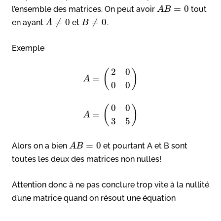
=
0
l’ensemble des matrices. On peut avoir
tout
A
B
≠
0
≠
0
en ayant
et
.
A
B
Exemple
2
0
(
)
=
A
0
0
0
0
(
)
=
A
3
5
=
0
Alors on a bien
et pourtant A et B sont
A
B
toutes les deux des matrices non nulles!
Attention donc à ne pas conclure trop vite à la nullité
d’une matrice quand on résout une équation