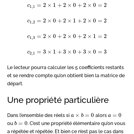
=
2
×
1
+
2
×
0
+
2
×
0
=
2
c
1
,
1
=
2
×
0
+
2
×
1
+
2
×
0
=
2
c
1
,
2
=
2
×
0
+
2
×
0
+
2
×
1
=
2
c
1
,
3
=
3
×
1
+
3
×
0
+
3
×
0
=
3
c
2
,
1
Le lecteur pourra calculer les 5 coefficients restants
et se rendre compte qu’on obtient bien la matrice de
départ.
Une propriété particulière
×
=
0
=
0
Dans l’ensemble des réels si
alors
a
b
a
=
0
ou
. C’est une propriété élémentaire qu’on vous
b
a répétée et répétée. Et bien ce n’est pas le cas dans