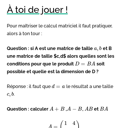
À toi de jouer !
Pour maîtriser le calcul matriciel il faut pratiquer,
alors à ton tour :
,
Question : si A est une matrice de taille
et B
a
b
une matrice de taille $c,d$ alors quelles sont les
=
conditions pour que le produit
soit
D
B
A
possible et quelle est la dimension de D ?
=
Réponse : il faut que
le résultat a une taille
d
a
,
.
c
b
+
−
Question : calculer
,
,
et
A
B
A
B
A
B
B
A
1
4
(
)
=
A