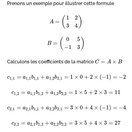
Prenons un exemple pour illustrer cette formule
1
2
(
)
=
A
3
4
0
5
(
)
=
B
−
1
3
=
×
Calculons les coefficients de la matrice
C
A
B
=
+
=
1
×
0
+
2
×
(
−
1
)
=
−
2
c
a
b
a
b
1
,
1
1
,
1
1
,
1
1
,
2
2
,
1
=
+
=
1
×
5
+
2
×
3
=
11
c
a
b
a
b
1
,
2
1
,
1
1
,
2
1
,
2
2
,
2
=
+
=
3
×
0
+
4
×
(
−
1
)
=
−
4
c
a
b
a
b
2
,
1
2
,
1
1
,
1
2
,
2
2
,
1
=
+
=
3
×
5
+
4
×
3
=
27
c
a
b
a
b
2
,
2
2
,
1
1
,
2
2
,
2
2
,
2