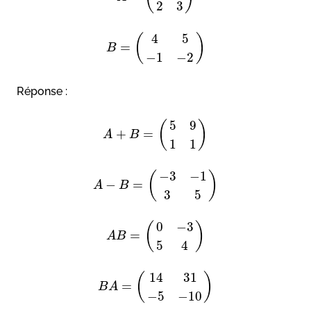
2
3
4
5
(
)
=
B
−
1
−
2
Réponse :
5
9
(
)
+
=
A
B
1
1
−
3
−
1
(
)
−
=
A
B
3
5
0
−
3
(
)
=
A
B
5
4
14
31
(
)
=
B
A
−
5
−
10