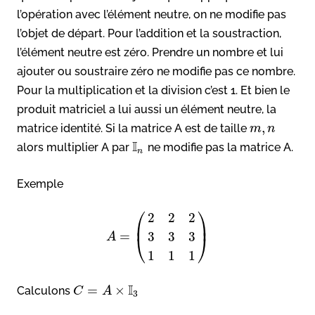
l’opération avec l’élément neutre, on ne modifie pas
l’objet de départ. Pour l’addition et la soustraction,
l’élément neutre est zéro. Prendre un nombre et lui
ajouter ou soustraire zéro ne modifie pas ce nombre.
Pour la multiplication et la division c’est 1. Et bien le
produit matriciel a lui aussi un élément neutre, la
,
matrice identité. Si la matrice A est de taille
m
n
I
alors multiplier A par
ne modifie pas la matrice A.
n
Exemple
⎛
⎞
2
2
2
⎜
⎟
=
3
3
3
⎝
⎠
A
1
1
1
I
=
×
Calculons
C
A
3