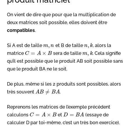
On vient de dire que pour que la multiplication de
deux matrices soit possible, elles doivent être
compatibles
.
,
,
Si A est de taille
et B de taille
, alors la
m
n
n
k
=
×
,
matrice
sera de taille
. Cela signifie
C
A
B
m
k
qu’il est possible que le produit AB soit possible sans
que le produit BA ne le soit.
De plus, même si les 2 produits sont possibles, alors
≠
très souvent
.
A
B
B
A
Reprenons les matrices de l’exemple précédent
=
×
=
calculons
et
(essaye de
C
A
B
D
B
A
calculer D par toi-même, c’est un très bon exercice).