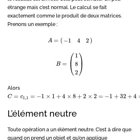
étrange mais c’est normal. Le calcul se fait
exactement comme le produit de deux matrices.
Prenons un exemple :
=
(
)
−
1
4
2
A
⎛
⎞
1
⎜
⎟
=
8
⎝
⎠
B
2
Alors
=
=
−
1
×
1
+
4
×
8
+
2
×
2
=
−
1
+
32
+
4
C
c
1
,
1
L’élément neutre
Toute opération a un élément neutre. C’est à dire que
quand on prend un objet et qu’on applique