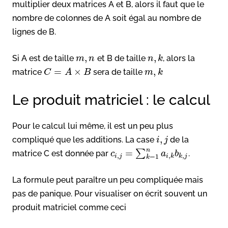
multiplier deux matrices A et B, alors il faut que le
nombre de colonnes de A soit égal au nombre de
lignes de B.
,
,
Si A est de taille
et B de taille
, alors la
m
n
n
k
=
×
,
matrice
sera de taille
C
A
B
m
k
Le produit matriciel : le calcul
Pour le calcul lui même, il est un peu plus
,
compliqué que les additions. La case
de la
i
j
n
=
∑
matrice C est donnée par
.
c
a
b
,
,
,
i
j
i
k
k
j
=
1
k
La formule peut paraître un peu compliquée mais
pas de panique. Pour visualiser on écrit souvent un
produit matriciel comme ceci