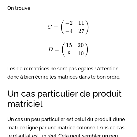
On trouve
−
2
11
(
)
=
C
−
4
27
15
20
(
)
=
D
8
10
Les deux matrices ne sont pas égales ! Attention
donc à bien écrire les matrices dans le bon ordre.
Un cas particulier de produit
matriciel
Un cas un peu particulier est celui du produit d’une
matrice ligne par une matrice colonne. Dans ce cas,
le résultat est un réel. Cela peut sembler un peu