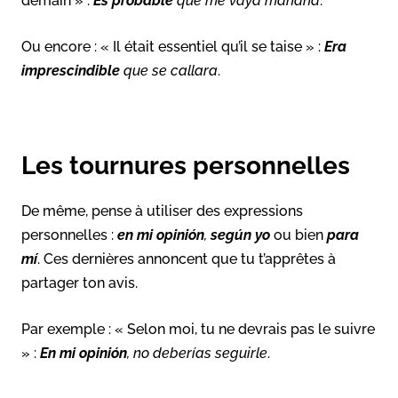
demain » :
Es probable
que me vaya mañana
.
Ou encore : « Il était essentiel qu’il se taise » :
Era
imprescindible
que se callara
.
Les tournures personnelles
De même, pense à utiliser des expressions
personnelles :
en mi opinión
,
según yo
ou bien
para
mí
. Ces dernières annoncent que tu t’apprêtes à
partager ton avis.
Par exemple : « Selon moi, tu ne devrais pas le suivre
» :
En mi opinión
, no deberías seguirle
.