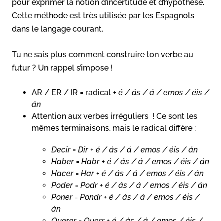
pour exprimer la notion d’incertitude et d’hypothèse.
Cette méthode est très utilisée par les Espagnols
dans le langage courant.
Tu ne sais plus comment construire ton verbe au
futur ? Un rappel s’impose !
AR / ER / IR = radical +
é / ás / á / emos / éis /
án
Attention aux verbes irréguliers ! Ce sont les
mêmes terminaisons, mais le radical diffère :
Decir
=
Dir
+
é / ás / á / emos / éis / án
Haber
=
Habr
+
é / ás / á / emos / éis / án
Hacer
=
Har
+
é / ás / á / emos / éis / án
Poder
=
Podr
+
é / ás / á / emos / éis / án
Poner
=
Pondr
+
é / ás / á / emos / éis /
án
Querer
=
Querr
+
é / ás / á / emos / éis /