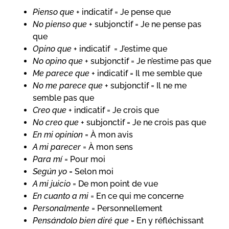
Pienso que
+ indicatif = Je pense que
No pienso que
+ subjonctif = Je ne pense pas
que
Opino que
+ indicatif = J’estime que
No opino que
+ subjonctif = Je n’estime pas que
Me parece que
+ indicatif = Il me semble que
No me parece que
+ subjonctif = Il ne me
semble pas que
Creo que
+ indicatif = Je crois que
No creo que
+ subjonctif = Je ne crois pas que
En mi opinion
= À mon avis
A mi parecer
= À mon sens
Para mí
= Pour moi
Según yo
= Selon moi
A mi juicio
= De mon point de vue
En cuanto a mi
= En ce qui me concerne
Personalmente
= Personnellement
Pensándolo bien diré que
= En y réfléchissant