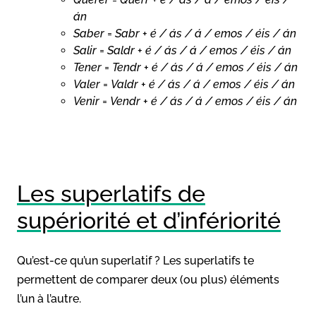
án
Saber
=
Sabr
+
é / ás / á / emos / éis / án
Salir
=
Saldr
+
é / ás / á / emos / éis / án
Tener
=
Tendr
+
é / ás / á / emos / éis / án
Valer
=
Valdr
+
é / ás / á / emos / éis / án
Venir
=
Vendr
+
é / ás / á / emos / éis / án
Les superlatifs de
supériorité et d’infériorité
Qu’est-ce qu’un superlatif ? Les superlatifs te
permettent de comparer deux (ou plus) éléments
l’un à l’autre.