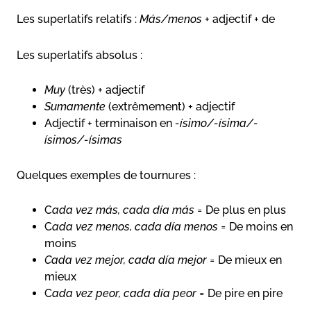
Les superlatifs relatifs :
Más/menos
+ adjectif + de
Les superlatifs absolus :
Muy
(très) + adjectif
Sumamente
(extrêmement) + adjectif
Adjectif + terminaison en
-ísimo/-ísima/-
ísimos/-ísimas
Quelques exemples de tournures :
C
ada vez más, cada día más =
De plus en plus
C
ada vez menos, cada día menos =
De moins en
moins
Cada vez mejor, cada día mejor =
De mieux en
mieux
C
ada vez peor, cada día peor =
De pire en pire