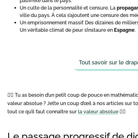
pauvreté dans le pays.
Un culte de la personnalité et censure. La
propaga
ville du pays. À cela s’ajoutent une censure des médi
Un emprisonnement massif. Des dizaines de millie
Un véritable climat de peur s’instaure en
Espagne
.
Tout savoir sur le dra
👉🏻 Tu as besoin d’un petit coup de pouce en mathématiq
valeur absolue ? Jette un coup d’œil à nos articles sur to
tout ce qu’il faut connaître sur
la valeur absolue
👈🏻
Le passage progressif de di