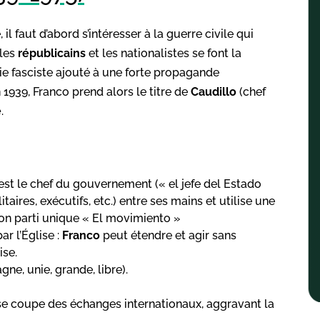
l faut d’abord s’intéresser à la guerre civile qui
 les
républicains
et les nationalistes se font la
alie fasciste ajouté à une forte propagande
 1939, Franco prend alors le titre de
Caudillo
(chef
e
.
est le chef du gouvernement (« el jefe del Estado
litaires, exécutifs, etc.) entre ses mains et utilise une
son parti unique « El movimiento »
r l’Église :
Franco
peut étendre et agir sans
ise.
gne, unie, grande, libre).
se coupe des échanges internationaux, aggravant la