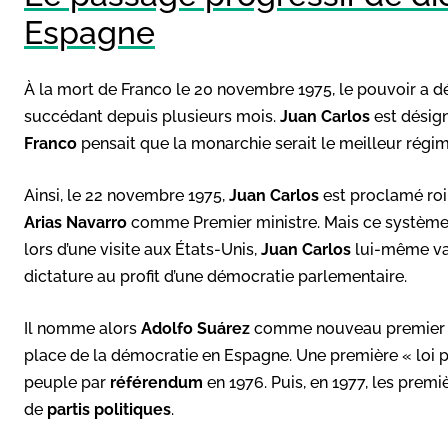
Espagne
À la mort de Franco le 20 novembre 1975, le pouvoir a dé
succédant depuis plusieurs mois.
Juan Carlos
est désig
Franco
pensait que la monarchie serait le meilleur régi
Ainsi, le 22 novembre 1975,
Juan Carlos
est proclamé roi
Arias Navarro
comme Premier ministre. Mais ce système 
lors d’une visite aux États-Unis,
Juan Carlos
lui-même va 
dictature au profit d’une démocratie parlementaire.
Il nomme alors
Adolfo Suárez
comme nouveau premier min
place de la démocratie en Espagne. Une première « loi p
peuple par
référendum
en 1976. Puis, en 1977, les prem
de
partis politiques
.