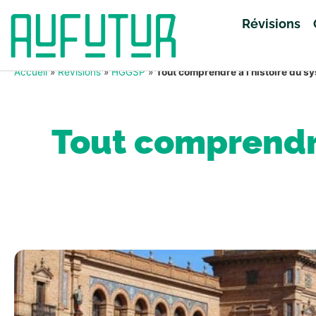
Révisions
Accueil
»
Révisions
»
HGGSP
»
Tout comprendre à l’histoire du s
Tout comprendre