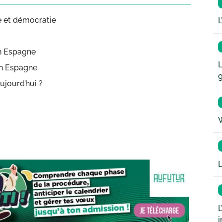
e et démocratie
L
en Espagne
L
en Espagne
ujourd’hui ?
W
L
L
i