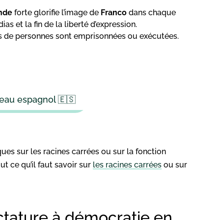
nde
forte glorifie l’image de
Franco
dans chaque
as et la fin de la liberté d’expression.
rs de personnes sont emprisonnées ou exécutées.
peau espagnol 🇪🇸
ues sur les racines carrées ou sur la fonction
ut ce qu’il faut savoir sur
les racines carrées
ou sur
ctature à démocratie en