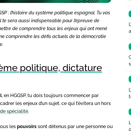
 : l’histoire du système politique espagnol. Tu vas
 te sera aussi indispensable pour l’épreuve de
L
rmettre de comprendre tous les enjeux qui ont mené
a
me comprendre les défis actuels de la démocratie
e.
G
s
ème politique, dictature
L
l
, en HGGSP, tu dois toujours commencer par
t
cadrer les enjeux d’un sujet, ce qui t’évitera un hors
de spécialité
.
L
tous les
pouvoirs
sont détenus par une personne ou
q