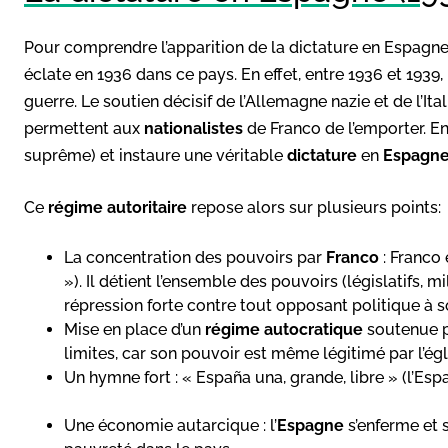
Pour comprendre l’apparition de la dictature en Espagne, i
éclate en 1936 dans ce pays. En effet, entre 1936 et 1939,
guerre. Le soutien décisif de l’Allemagne nazie et de l’It
permettent aux
nationalistes
de Franco de l’emporter. En
suprême) et instaure une véritable
dictature
en
Espagn
Ce
régime autoritaire
repose alors sur plusieurs points:
La concentration des pouvoirs par
Franco
: Franco 
»). Il détient l’ensemble des pouvoirs (législatifs, mi
répression forte contre tout opposant politique à 
Mise en place d’un
régime autocratique
soutenue pa
limites, car son pouvoir est même légitimé par l’égl
Un hymne fort : « España una, grande, libre » (l’Espa
Une économie autarcique : l’
Espagne
s’enferme et 