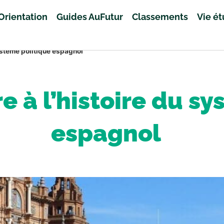
Orientation
Guides AuFutur
Classements
Vie é
ystème politique espagnol
 à l’histoire du sy
espagnol