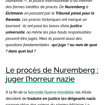
l’humanité —, la justice internationale a dû inventer
des formes inédites de procès. De
Nuremberg
à
Eichmann
, en passant par le
Tribunal pénal pour le
Rwanda
, ces procès historiques ont marqué un
tournant : ils ont posé les bases d’une
justice
universelle
, où même les plus hauts responsables
peuvent être jugés. Mais ils posent aussi des
questions fondamentales :
qui juge ? au nom de quoi
? dans quel but ?
Le procès de Nuremberg :
juger l’horreur nazie
À la fin de la
Seconde Guerre mondiale
, les Alliés
décident de
traduire en justice les dirigeants nazis
responsables des crimes du régime hitlérien. Le