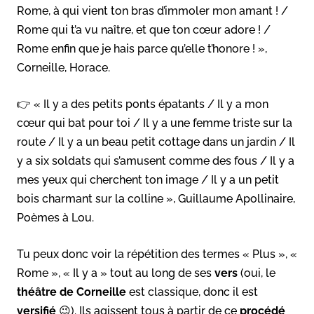
Rome, à qui vient ton bras d’immoler mon amant ! /
Rome qui t’a vu naître, et que ton cœur adore ! /
Rome enfin que je hais parce qu’elle t’honore ! »,
Corneille, Horace.
👉 « Il y a des petits ponts épatants / Il y a mon
cœur qui bat pour toi / Il y a une femme triste sur la
route / Il y a un beau petit cottage dans un jardin / Il
y a six soldats qui s’amusent comme des fous / Il y a
mes yeux qui cherchent ton image / Il y a un petit
bois charmant sur la colline », Guillaume Apollinaire,
Poèmes à Lou.
Tu peux donc voir la répétition des termes « Plus », «
Rome », « Il y a » tout au long de ses
vers
(oui, le
théâtre de Corneille
est classique, donc il est
versifié
😉). Ils agissent tous à partir de ce
procédé