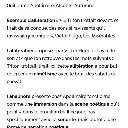
Guillaume Apollinaire, Alcools, Automne.
Exemple d’allitération
👉 « Triton trottait devant, et
tirait de sa conque, des sons si ravissants qu’il
ravissait quiconque », Victor Hugo, Les Misérables.
L’
allitération
proposée par Victor Hugo est avec le
son /t/ que l’on retrouve dans les mots suivants :
Triton, trottait, tirait. Ici, cette
allitération
a pour but
de créer un
mimétisme
avec le bruit des sabots du
cheval.
L’
anaphore
présente chez Apollinaire fonctionne
comme une
immersion
dans la
scène poétique
qu’il
peint « dans le brouillard ». Il ne joue pas
spécifiquement avec la
sonorité
, mais plutôt à une
forme de
narration poétique
.