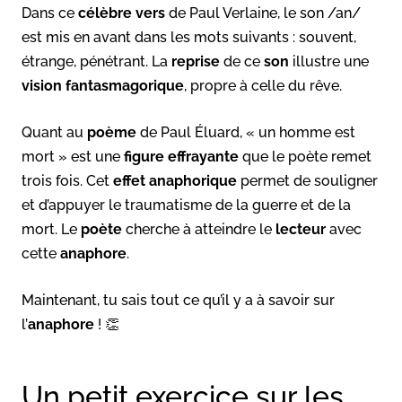
Dans ce
célèbre vers
de Paul Verlaine, le son /an/
est mis en avant dans les mots suivants : souvent,
étrange, pénétrant. La
reprise
de ce
son
illustre une
vision fantasmagorique
, propre à celle du rêve.
Quant au
poème
de Paul Éluard, « un homme est
mort » est une
figure effrayante
que le poète remet
trois fois. Cet
effet anaphorique
permet de souligner
et d’appuyer le traumatisme de la guerre et de la
mort. Le
poète
cherche à atteindre le
lecteur
avec
cette
anaphore
.
Maintenant, tu sais tout ce qu’il y a à savoir sur
l’
anaphore
! 👏
Un petit exercice sur les