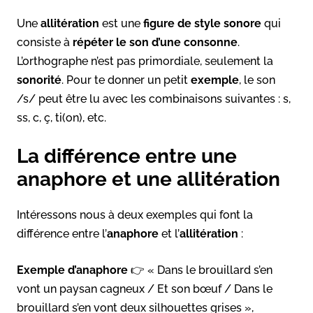
Une
allitération
est une
figure de style sonore
qui
consiste à
répéter le son d’une consonne
.
L’orthographe n’est pas primordiale, seulement la
sonorité
. Pour te donner un petit
exemple
, le son
/s/ peut être lu avec les combinaisons suivantes : s,
ss, c, ç, ti(on), etc.
La différence entre une
anaphore et une allitération
Intéressons nous à deux exemples qui font la
différence entre l’
anaphore
et l’
allitération
:
Exemple d’anaphore
👉 « Dans le brouillard s’en
vont un paysan cagneux / Et son bœuf / Dans le
brouillard s’en vont deux silhouettes grises »,