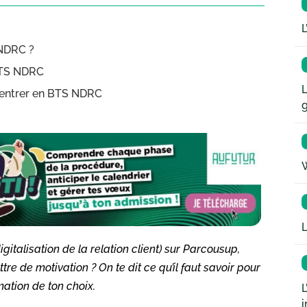
L
 NDRC ?
 BTS NDRC
L
 entrer en BTS NDRC
W
L
gitalisation de la relation client) sur Parcousup,
e de motivation ? On te dit ce qu’il faut savoir pour
mation de ton choix.
L
i