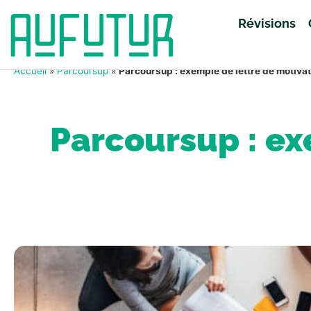
Révisions
Accueil
»
Parcoursup
»
Parcoursup : exemple de lettre de motiv
Parcoursup : ex