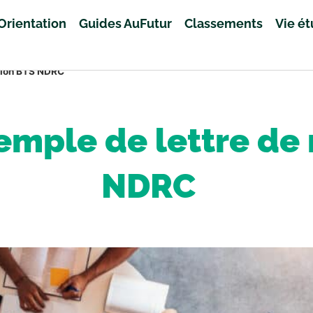
Orientation
Guides AuFutur
Classements
Vie é
ation BTS NDRC
emple de lettre de
NDRC