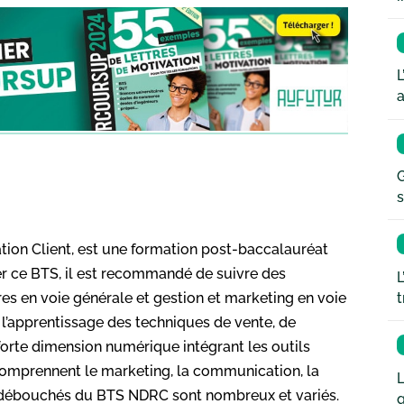
L
a
G
s
ation Client, est une formation post-baccalauréat
er ce BTS, il est recommandé de suivre des
L
t
s en voie générale et gestion et marketing en voie
’apprentissage des techniques de vente, de
 forte dimension numérique intégrant les outils
comprennent le marketing, la communication, la
L
es débouchés du BTS NDRC sont nombreux et variés.
q