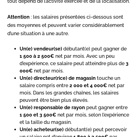
tout dépend de l’activité exercée et de la localisation.
Attention
: les salaires présentées ci-dessous sont
des moyennes et peuvent varier considérablement
d’une situation à une autre.
Un(e) vendeur(se)
débutant(e) peut gagner de
1 500 à 2 500€
net par mois. Avec un peu
d’expérience, ce salaire peut atteindre plus de
3
000€
net par mois.
Un(e) directeur(rice) de magasin
touche un
salaire compris entre
2 000 et 4 000€
net par
mois. Dans les grandes chaînes, les salaires
peuvent être bien plus élevés.
Un(e) responsable de rayon
peut gagner entre
1 500 et 3 500€
net par mois, selon l’expérience
et la taille du magasin.
Un(e) acheteur(se)
débutant(e) peut percevoir
un salaire net d’environ
1 800 à 3 500€
par