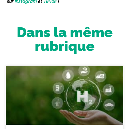
sur
Instagram
et
TikTok
!
Dans la même
rubrique