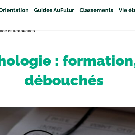
Orientation
Guides AuFutur
Classements
Vie é
ance et débouchés
ologie : formation
débouchés