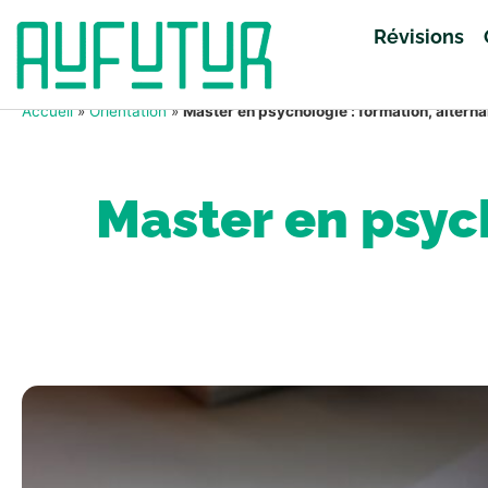
Révisions
Accueil
»
Orientation
»
Master en psychologie : formation, altern
Master en psych