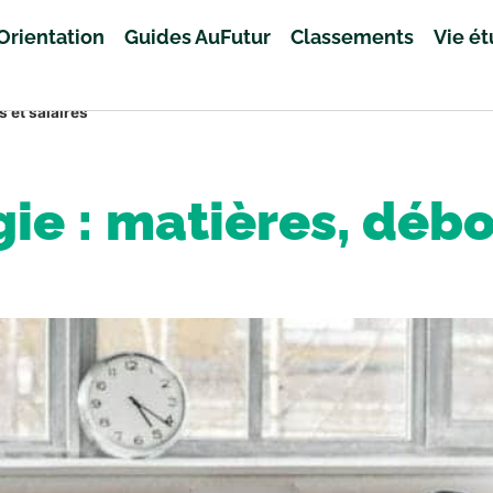
Orientation
Guides AuFutur
Classements
Vie é
 et salaires
ie : matières, débo