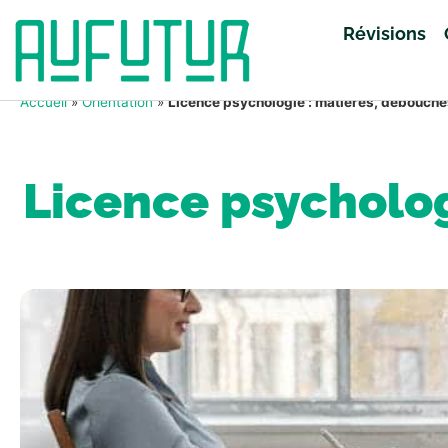
Révisions
Accueil
»
Orientation
»
Licence psychologie : matières, débouchés
Licence psycholog