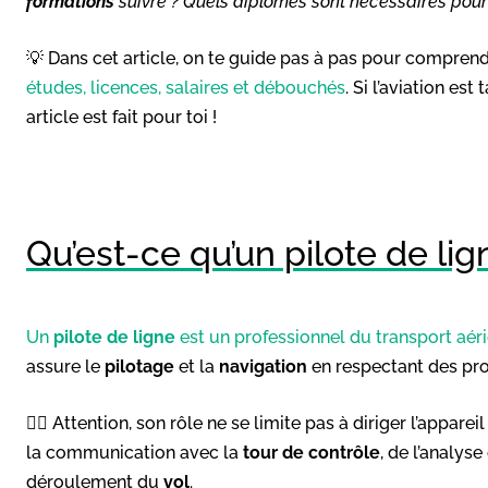
formations
suivre ? Quels diplômes sont nécessaires pou
💡 Dans cet article, on te guide pas à pas pour compren
études, licences, salaires et débouchés
. Si l’aviation est
article est fait pour toi !
Qu’est-ce qu’un pilote de lig
Un
pilote de ligne
est un professionnel du transport aér
assure le
pilotage
et la
navigation
en respectant des prot
👉🏻 Attention, son rôle ne se limite pas à diriger l’appareil 
la communication avec la
tour de contrôle
, de l’analy
déroulement du
vol
.