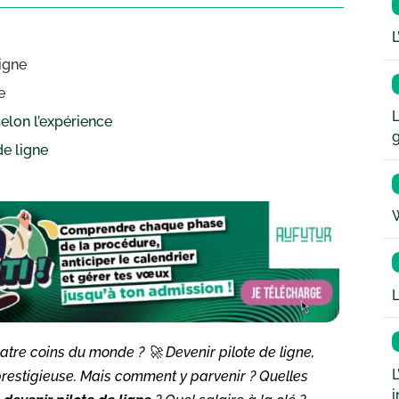
L
igne
e
L
selon l’expérience
de ligne
W
L
tre coins du monde ? 🚀 Devenir pilote de ligne,
L
prestigieuse. Mais comment y parvenir ? Quelles
i