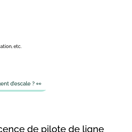
tion, etc.
nt d’escale ? 👀
icence de pilote de ligne