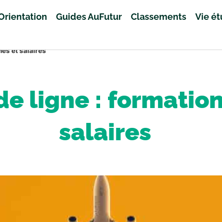
Orientation
Guides AuFutur
Classements
Vie é
mes et salaires
de ligne : formatio
salaires