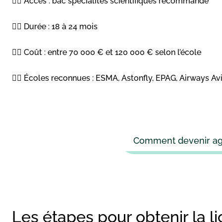
👉🏻 Accès : bac spécialités scientifiques recommandé
👉🏻 Durée : 18 à 24 mois
👉🏻 Coût : entre 70 000 € et 120 000 € selon l’école
👉🏻 Écoles reconnues : ESMA, Astonfly, EPAG, Airways Avia
Comment devenir age
Les étapes pour obtenir la l