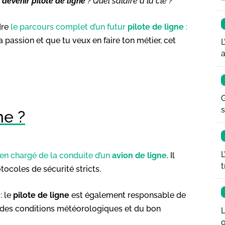
r
devenir pilote de ligne
? Quel salaire à la clé ?
dre
le parcours complet d’un futur
pilote de ligne
:
 ta passion et que tu veux en faire ton métier, cet
L
a
G
s
ne ?
L
ien chargé de la conduite d’un
avion de ligne
. Il
t
ocoles de sécurité stricts.
: le
pilote de ligne
est également responsable de
se des conditions météorologiques et du bon
L
q