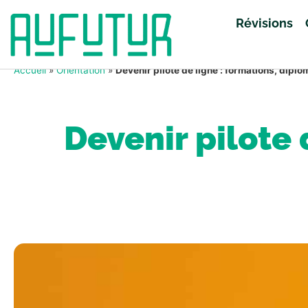
Révisions
Accueil
»
Orientation
»
Devenir pilote de ligne : formations, diplô
Devenir pilote 