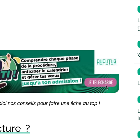
L
W
L
ici nos conseils pour faire une fiche au top !
L
i
cture ?