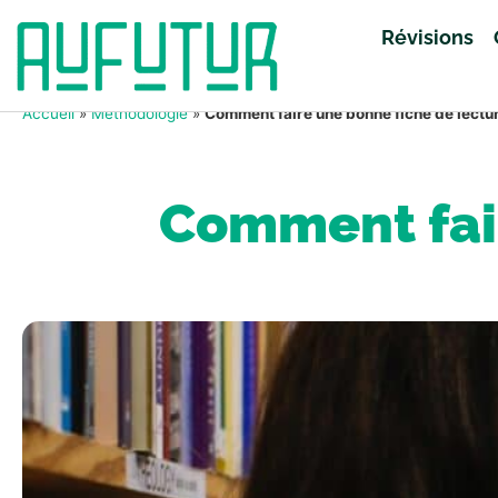
Révisions
Accueil
»
Méthodologie
»
Comment faire une bonne fiche de lectu
Comment fair