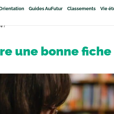
Orientation
Guides AuFutur
Classements
Vie é
re ?
e une bonne fiche 