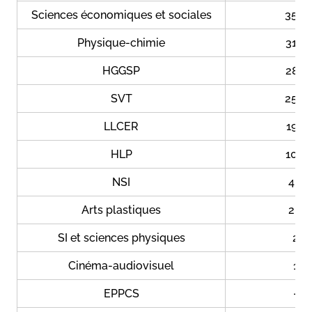
Sciences économiques et sociales
35,9
Physique-chimie
31,3
HGGSP
28,1
SVT
25,8
LLCER
19,1
HLP
10,4
NSI
4,3
Arts plastiques
2,7
SI et sciences physiques
2
Cinéma-audiovisuel
1
EPPCS
-