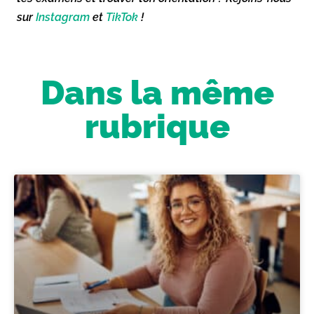
sur
Instagram
et
TikTok
!
Dans la même
rubrique