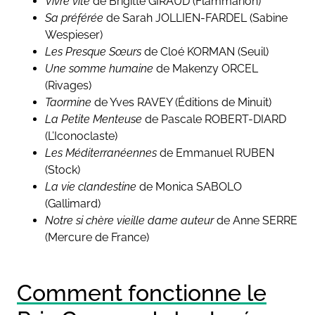
Vivre vite
de Brigitte GIRAUD (Flammarion)
Sa préférée
de Sarah JOLLIEN-FARDEL (Sabine
Wespieser)
Les Presque Sœurs
de Cloé KORMAN (Seuil)
Une somme humaine
de Makenzy ORCEL
(Rivages)
Taormine
de Yves RAVEY (Éditions de Minuit)
La Petite Menteuse
de Pascale ROBERT-DIARD
(L’Iconoclaste)
Les Méditerranéennes
de Emmanuel RUBEN
(Stock)
La vie clandestine
de Monica SABOLO
(Gallimard)
Notre si chère vieille dame auteur
de Anne SERRE
(Mercure de France)
Comment fonctionne le