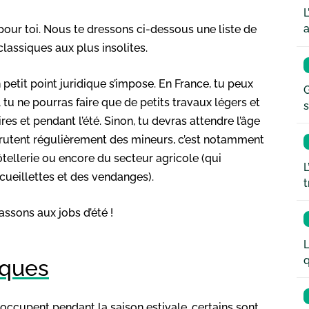
L
a
 pour toi. Nous te dressons ci-dessous une liste de
classiques aux plus insolites.
petit point juridique s’impose. En France, tu peux
G
 tu ne pourras faire que de petits travaux légers et
s
 et pendant l’été. Sinon, tu devras attendre l’âge
ecrutent régulièrement des mineurs, c’est notamment
hôtellerie ou encore du secteur agricole (qui
L
ueillettes et des vendanges).
t
assons aux jobs d’été !
L
q
iques
 occupent pendant la saison estivale, certains sont