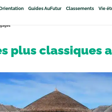
Orientation
Guides AuFutur
Classements
Vie é
engagés
des plus classiques