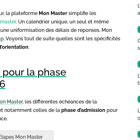
L
a
ur, la plateforme
Mon Master
simplifie les
 master
. Un calendrier unique, un seul et même
 une uniformisation des délais de réponses, Mon
up
. Voyons tout de suite quelles sont les spécificités
G
’orientation
.
s
 pour la phase
L
26
t
on Master
, les différentes échéances de la
r et notamment celles de la
phase d’admission
pour
L
q
nce.
Étapes Mon Master