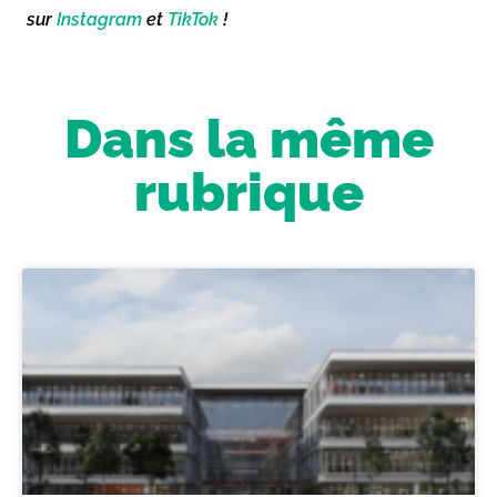
sur
Instagram
et
TikTok
!
Dans la même
rubrique