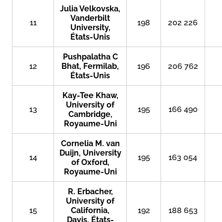
Julia Velkovska,
Vanderbilt
11
198
202 226
University,
États-Unis
Pushpalatha C
12
Bhat, Fermilab,
196
206 762
États-Unis
Kay-Tee Khaw,
University of
13
195
166 490
Cambridge,
Royaume-Uni
Cornelia M. van
Duijn, University
14
195
163 054
of Oxford,
Royaume-Uni
R. Erbacher,
University of
15
California,
192
188 653
Davis, États-