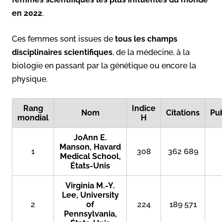
en 2022
.
Ces femmes sont issues de
tous les champs
disciplinaires scientifiques
, de la médecine, à la
biologie en passant par la génétique ou encore la
physique.
Rang
Indice
Nom
Citations
Pub
mondial
H
JoAnn E.
Manson, Havard
1
308
362 689
Medical School,
États-Unis
Virginia M.-Y.
Lee, University
2
of
224
189 571
Pennsylvania,