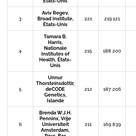
États-Unis
Aviv Regev,
3
Broad Institute,
221
219 121
États-Unis
Tamara B.
Harris,
Nationale
4
215
188 200
Institutes of
Health, États-
Unis
Unnur
Thorsteinsdottir,
5
deCODE
212
187 206
Genetics,
Islande
Brenda W.J.H.
Penninx, Vrije
6
Universiteit
211
169 839
Amsterdam,
Pays-Bas