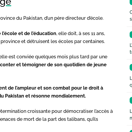
âge
G
rovince du Pakistan, d’un père directeur d’école.
s
 l’école et de l’éducation
, elle doit, à ses 11 ans,
a province et détruisent les écoles par centaines.
L
t
 elle est conviée quelques mois plus tard par une
aconter et témoigner de son quotidien de jeune
L
q
ent de l’ampleur et son combat pour le droit à
s du Pakistan et résonne mondialement.
L
détermination croissante pour démocratiser l’accès à
enaces de mort de la part des talibans, qu’ils