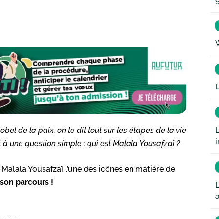
W
L
L
obel de la paix, on te dit tout sur les étapes de la vie
i
 à une question simple : qui est Malala Yousafzaï ?
e Malala Yousafzaï l’une des icônes en matière de
son parcours !
L
a