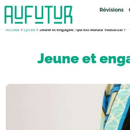
Révisions
Accueil
»
Lycée
»
Jeune et engagée : qui est Malala Yousafzaï ?
Jeune et enga