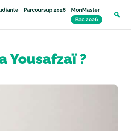
tudiante
Parcoursup 2026
MonMaster
Bac 2026
a Yousafzaï ?