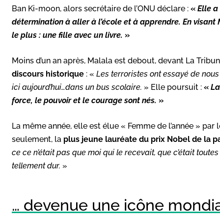
Ban Ki-moon, alors secrétaire de l’ONU déclare :
«
Elle a
détermination à aller à l’école et à apprendre. En visant 
le plus : une fille avec un livre.
»
Moins d’un an après, Malala est debout, devant La Tribun
discours historique
: «
Les terroristes ont essayé de nous
ici aujourd’hui…dans un bus scolaire.
» Elle poursuit :
«
La
force, le pouvoir et le courage sont nés.
»
La même année, elle est élue « Femme de l’année » par l
seulement, la
plus jeune lauréate du prix Nobel de la p
ce ce n’était pas que moi qui le recevait, que c’était toutes 
tellement dur.
»
… devenue une icône mondi