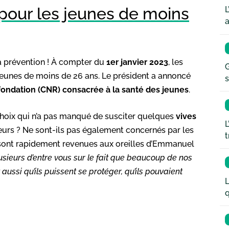
 pour les jeunes de moins
L
a
a prévention ! À compter du
1er janvier 2023
, les
G
 jeunes de moins de 26 ans. Le président a annoncé
s
efondation (CNR) consacrée à la santé des jeunes
.
 choix qui n’a pas manqué de susciter quelques
vives
L
eurs ? Ne sont-ils pas également concernés par les
t
 sont rapidement revenues aux oreilles d’Emmanuel
plusieurs d’entre vous sur le fait que beaucoup de nos
 aussi qu’ils puissent se protéger, qu’ils pouvaient
L
q