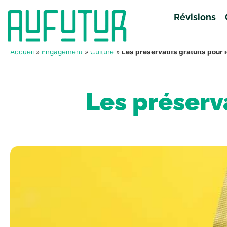
Révisions
Accueil
»
Engagement
»
Culture
»
Les préservatifs gratuits pour 
Les préserv