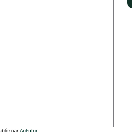
blié par
AuFutur