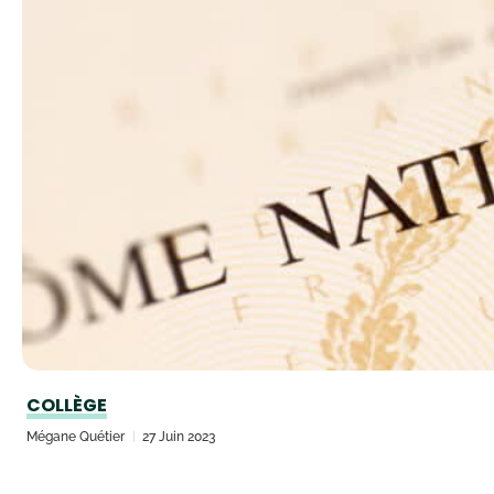
COLLÈGE
Mégane Quétier
27 Juin 2023