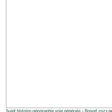
Sujet histoire-géographie voie générale – Brevet 2023
pu